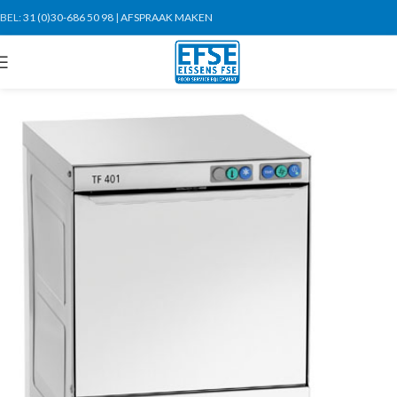
BEL:
31 (0)30-686 50 98
|
AFSPRAAK MAKEN