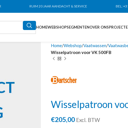
R
RUIM 20 JAAR AANDACHT & SERVICE
BEL:
+3
HOME
WEBSHOP
SEGMENTEN
OVER ONS
PROJECT
Home
Webshop
Vaatwassen
Vaatwasb
Wisselpatroon voor VK 500FB
Wisselpatroon vo
€
205,00
Excl. BTW