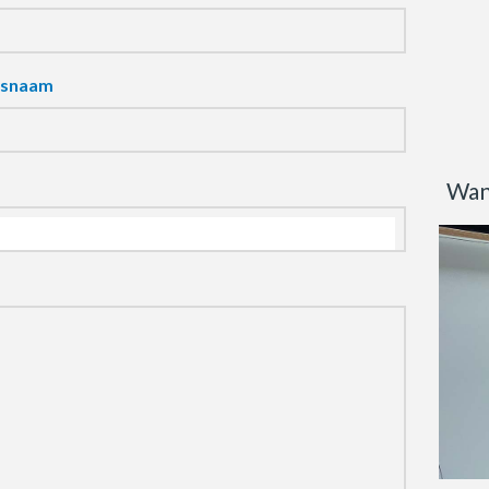
fsnaam
Wan