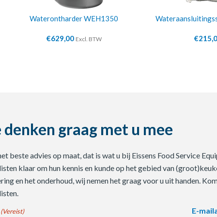
Waterontharder WEH1350
Wateraansluiting
€
629,00
€
215,
Excl. BTW
 denken graag met u mee
 het beste advies op maat, dat is wat u bij Eissens Food Service E
listen klaar om hun kennis en kunde op het gebied van (groot)keuke
ering en het onderhoud, wij nemen het graag voor u uit handen. Ko
isten.
E-mail
(Vereist)