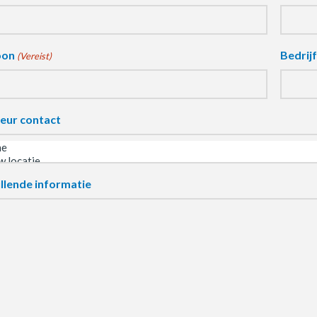
oon
Bedrij
(Vereist)
eur contact
llende informatie