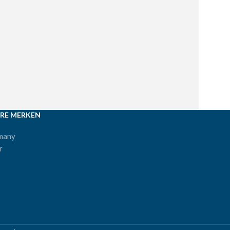
RE MERKEN
many
r