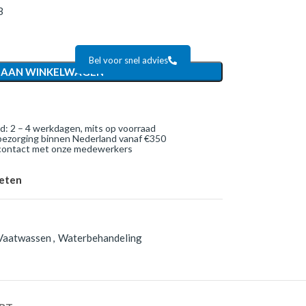
B
Bel voor snel advies
 AAN WINKELWAGEN
jd: 2 – 4 werkdagen, mits op voorraad
bezorging binnen Nederland vanaf €350
 contact met onze medewerkers
ieten
Vaatwassen
,
Waterbehandeling