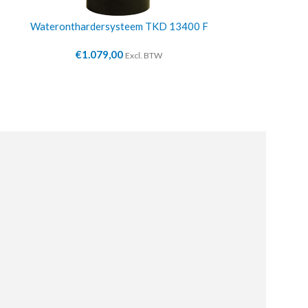
Wateronthardersysteem TKD 13400 F
Doseerpomp v.
€
1.079,00
€
24
Excl. BTW