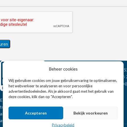
Beheer cookies
Wandelweg 198, 1
Telefoon:
+31 6
Wij gebruiken cookies om jouw gebruikservaring te optimaliseren,
E-mail:
verkoop@
het webverkeer te analyseren en voor persoonlijke
advertentiedoeleinden. Als je akkoord gaat met het gebruik van
deze cookies, klik dan op "Accepteren".
Eissens FSE is een horeca
totaalleverancier. U vindt bij ons niet
Accepteren
Bekijk voorkeuren
alleen inspiratie maar ook een breed
assortiment horeca apparatuur.
Privacybeleid