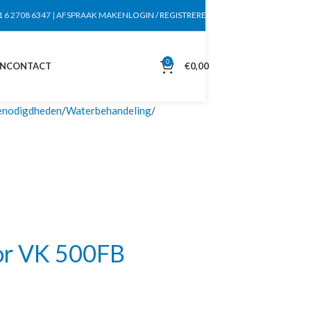
1 6 2708 6347
|
AFSPRAAK MAKEN
LOGIN / REGISTREREN
0
EN
CONTACT
€
0,00
enodigdheden
Waterbehandeling
or VK 500FB