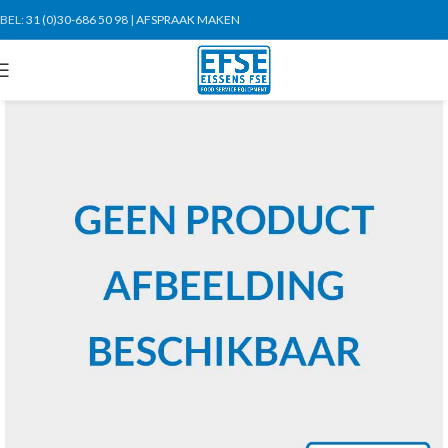
BEL:
31 (0)30-686 50 98
|
AFSPRAAK MAKEN