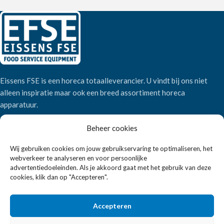
Eissens FSE is een horeca totaalleverancier. U vindt bij ons niet
alleen inspiratie maar ook een breed assortiment horeca
apparatuur.
Beheer cookies
Wandelweg 198, 1521 AM Wormerveer
Telefoon:
+31 6 2708 6347
Wij gebruiken cookies om jouw gebruikservaring te optimaliseren, het
webverkeer te analyseren en voor persoonlijke
E-mail:
verkoop@eissensfse.nl
advertentiedoeleinden. Als je akkoord gaat met het gebruik van deze
cookies, klik dan op "Accepteren".
KLANTENSERVICE
Onze aanpak
Accepteren
Over ons