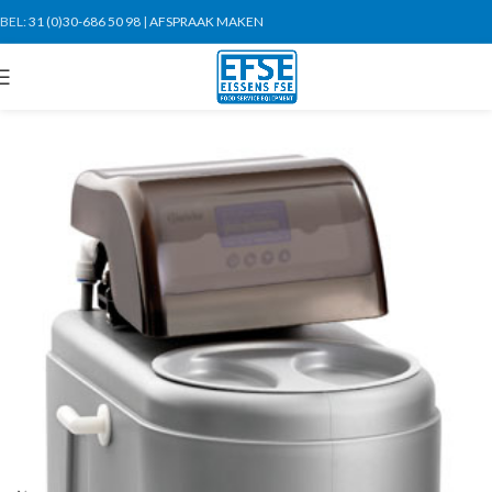
BEL:
31 (0)30-686 50 98
|
AFSPRAAK MAKEN