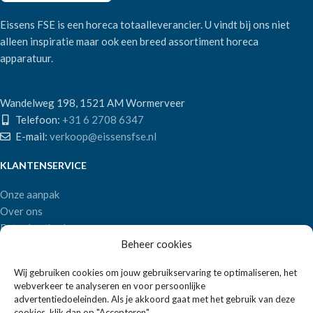
Eissens FSE is een horeca totaalleverancier. U vindt bij ons niet
alleen inspiratie maar ook een breed assortiment horeca
apparatuur.
Wandelweg 198, 1521 AM Wormerveer
Telefoon:
+31 6 2708 6347
E-mail:
verkoop@eissensfse.nl
KLANTENSERVICE
Onze aanpak
Over ons
Betaalmethoden
Beheer cookies
Verzenden en retourneren
Algemene voorwaarden
Wij gebruiken cookies om jouw gebruikservaring te optimaliseren, het
webverkeer te analyseren en voor persoonlijke
POPULAIRE MERKEN
advertentiedoeleinden. Als je akkoord gaat met het gebruik van deze
cookies, klik dan op "Accepteren".