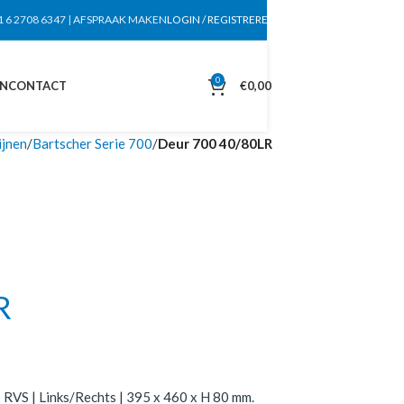
1 6 2708 6347
|
AFSPRAAK MAKEN
LOGIN / REGISTREREN
0
EN
CONTACT
€
0,00
ijnen
Bartscher Serie 700
Deur 700 40/80LR
R
RVS | Links/Rechts | 395 x 460 x H 80 mm.