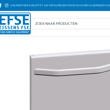
UW PARTNER IN BUFFET- EN TAFELPRESENTATIE EN HORECA APPARATUU