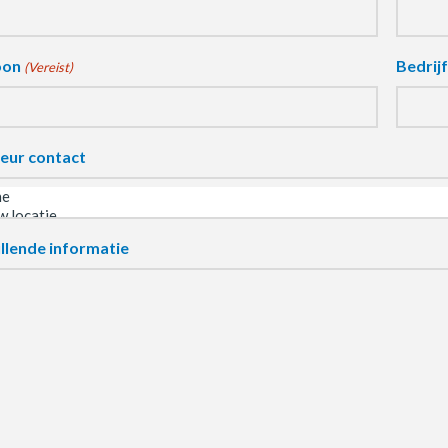
oon
Bedrij
(Vereist)
eur contact
llende informatie