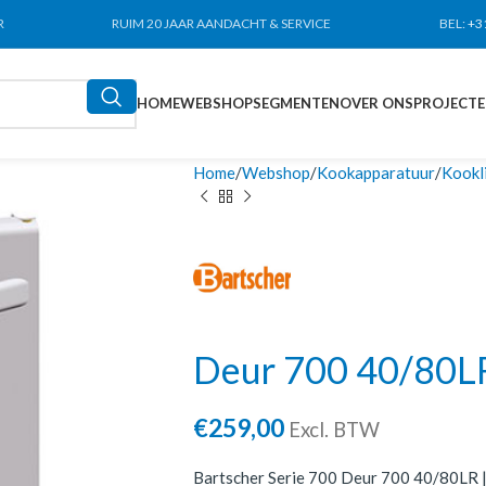
R
RUIM 20 JAAR AANDACHT & SERVICE
BEL:
+3
HOME
WEBSHOP
SEGMENTEN
OVER ONS
PROJECT
Home
Webshop
Kookapparatuur
Kookl
Deur 700 40/80L
€
259,00
Excl. BTW
Bartscher Serie 700 Deur 700 40/80LR | 