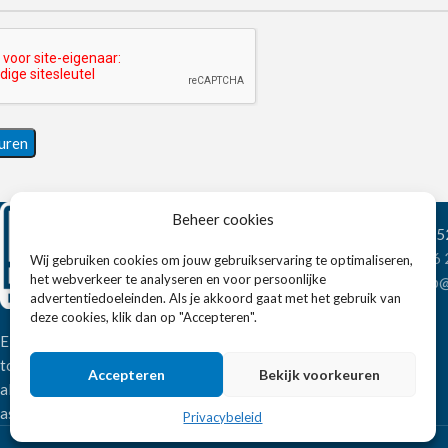
Beheer cookies
Wandelweg 198, 1
Telefoon:
+31 6
Wij gebruiken cookies om jouw gebruikservaring te optimaliseren,
het webverkeer te analyseren en voor persoonlijke
E-mail:
verkoop@
advertentiedoeleinden. Als je akkoord gaat met het gebruik van
deze cookies, klik dan op "Accepteren".
Eissens FSE is een horeca
totaalleverancier. U vindt bij ons niet
Accepteren
Bekijk voorkeuren
alleen inspiratie maar ook een breed
assortiment horeca apparatuur.
Privacybeleid