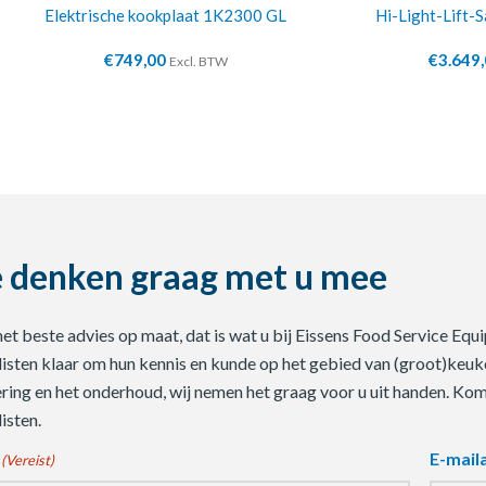
Elektrische kookplaat 1K2300 GL
Hi-Light-Lift-
€
749,00
€
3.649
Excl. BTW
 denken graag met u mee
 het beste advies op maat, dat is wat u bij Eissens Food Service E
listen klaar om hun kennis en kunde op het gebied van (groot)keuke
ering en het onderhoud, wij nemen het graag voor u uit handen. Ko
isten.
E-mail
(Vereist)