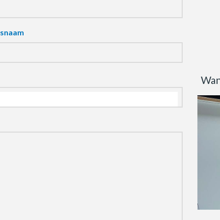
fsnaam
Wan