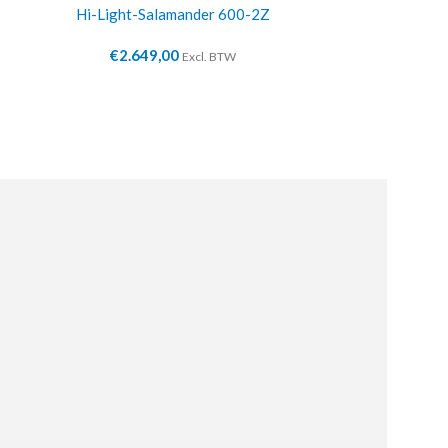
Hi-Light-Salamander 600-2Z
Hi-Light-Lif
€
2.649,00
€
3.7
Excl. BTW