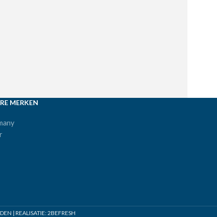
RE MERKEN
many
r
N | REALISATIE:
2BEFRESH