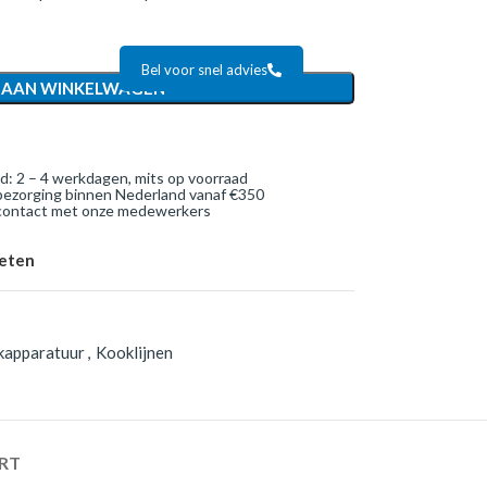
Bel voor snel advies
 AAN WINKELWAGEN
jd: 2 – 4 werkdagen, mits op voorraad
bezorging binnen Nederland vanaf €350
 contact met onze medewerkers
ieten
kapparatuur
,
Kooklijnen
RT