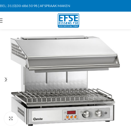
BEL:
31 (0)30-686 50 98
|
AFSPRAAK MAKEN
Click to enlarge