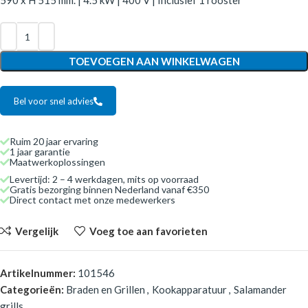
590 x H 515 mm. | 4.5 kW | 400 V | Inclusief 1 rooster
TOEVOEGEN AAN WINKELWAGEN
Bel voor snel advies
Ruim 20 jaar ervaring
1 jaar garantie
Maatwerkoplossingen
Levertijd: 2 – 4 werkdagen, mits op voorraad
Gratis bezorging binnen Nederland vanaf €350
Direct contact met onze medewerkers
Vergelijk
Voeg toe aan favorieten
Artikelnummer:
101546
Categorieën:
Braden en Grillen
,
Kookapparatuur
,
Salamander
grills