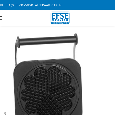
BEL:
31 (0)30-686 50 98
|
AFSPRAAK MAKEN