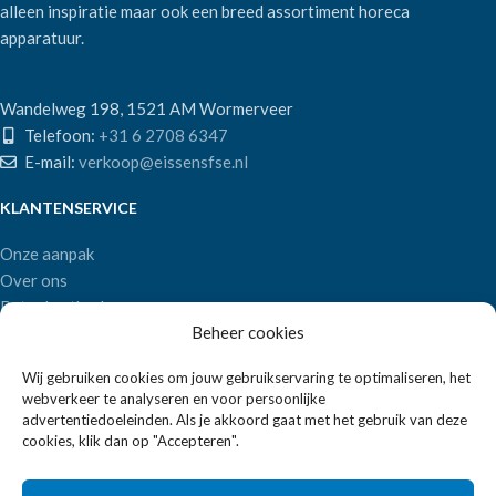
alleen inspiratie maar ook een breed assortiment horeca
apparatuur.
Wandelweg 198, 1521 AM Wormerveer
Telefoon:
+31 6 2708 6347
E-mail:
verkoop@eissensfse.nl
KLANTENSERVICE
Onze aanpak
Over ons
Betaalmethoden
Beheer cookies
Verzenden en retourneren
Algemene voorwaarden
Wij gebruiken cookies om jouw gebruikservaring te optimaliseren, het
webverkeer te analyseren en voor persoonlijke
POPULAIRE MERKEN
advertentiedoeleinden. Als je akkoord gaat met het gebruik van deze
cookies, klik dan op "Accepteren".
APS Germany
Bartscher