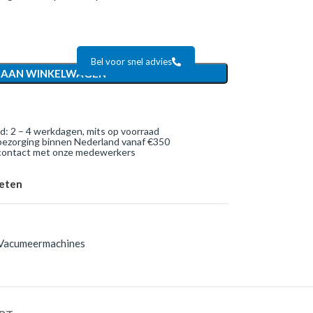
Bel voor snel advies
 AAN WINKELWAGEN
jd: 2 – 4 werkdagen, mits op voorraad
bezorging binnen Nederland vanaf €350
 contact met onze medewerkers
ieten
Vacumeermachines