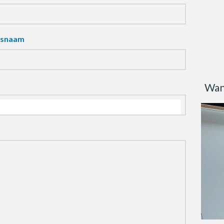
fsnaam
Wan