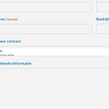
oon
Bedrij
(Vereist)
eur contact
llende informatie