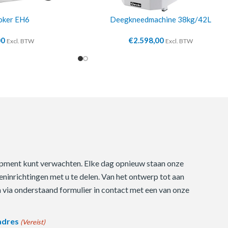
oker EH6
Deegkneedmachine 38kg/42L
00
€
2.598,00
Excl. BTW
Excl. BTW
quipment kunt verwachten. Elke dag opnieuw staan onze
ninrichtingen met u te delen. Van het ontwerp tot aan
m via onderstaand formulier in contact met een van onze
adres
(Vereist)