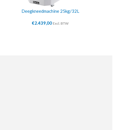
Deegkneedmachine 25kg/32L
Deegknee
€
2.439,00
€
2.0
Excl. BTW