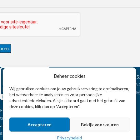
Beheer cookies
Wandelweg 198, 1
Telefoon:
+31 6
Wij gebruiken cookies om jouw gebruikservaring te optimaliseren,
E-mail:
verkoop@
het webverkeer te analyseren en voor persoonlijke
advertentiedoeleinden. Als je akkoord gaat met het gebruik van
deze cookies, klik dan op "Accepteren".
Eissens FSE is een horeca
totaalleverancier. U vindt bij ons niet
Accepteren
Bekijk voorkeuren
alleen inspiratie maar ook een breed
assortiment horeca apparatuur.
Privacybeleid