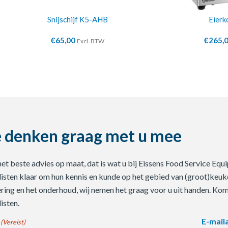
Snijschijf K5-AHB
Eierk
€
65,00
€
265,
Excl. BTW
 denken graag met u mee
 het beste advies op maat, dat is wat u bij Eissens Food Service E
listen klaar om hun kennis en kunde op het gebied van (groot)keuke
ering en het onderhoud, wij nemen het graag voor u uit handen. Ko
isten.
E-mail
(Vereist)