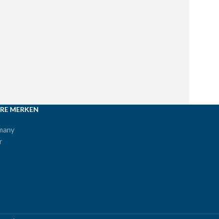
RE MERKEN
many
r