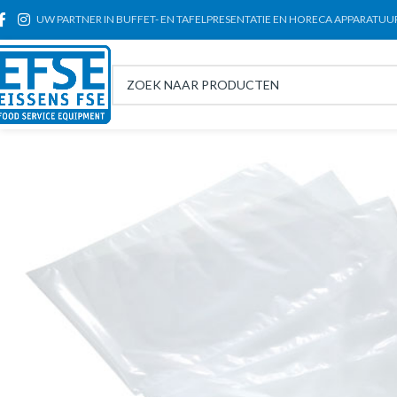
UW PARTNER IN BUFFET- EN TAFELPRESENTATIE EN HORECA APPARATUU