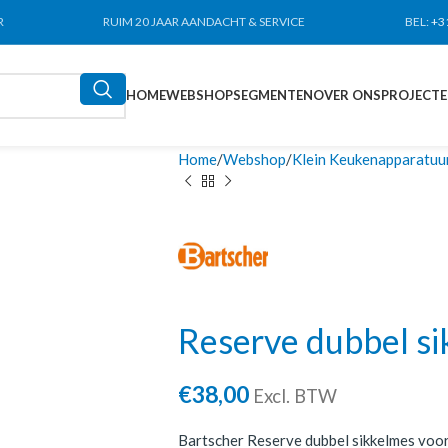
R
RUIM 20 JAAR AANDACHT & SERVICE
BEL:
+3
HOME
WEBSHOP
SEGMENTEN
OVER ONS
PROJECT
Home
Webshop
Klein Keukenapparatuu
Reserve dubbel s
€
38,00
Excl. BTW
Bartscher Reserve dubbel sikkelmes voor 