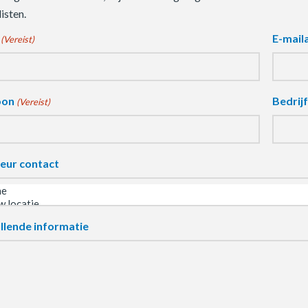
isten.
E-mail
(Vereist)
oon
Bedrij
(Vereist)
eur contact
llende informatie