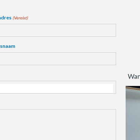
adres
(Vereist)
fsnaam
Wan