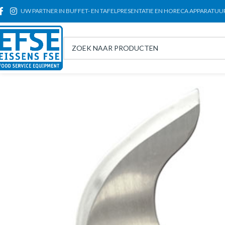
UW PARTNER IN BUFFET- EN TAFELPRESENTATIE EN HORECA APPARATUU