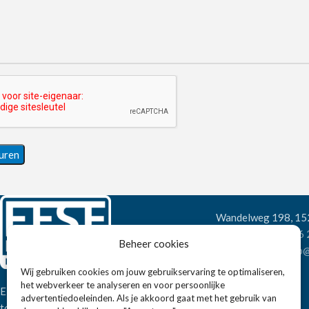
Wandelweg 198, 1
Telefoon:
+31 6
Beheer cookies
E-mail:
verkoop@
Wij gebruiken cookies om jouw gebruikservaring te optimaliseren,
het webverkeer te analyseren en voor persoonlijke
Eissens FSE is een horeca
advertentiedoeleinden. Als je akkoord gaat met het gebruik van
totaalleverancier. U vindt bij ons niet