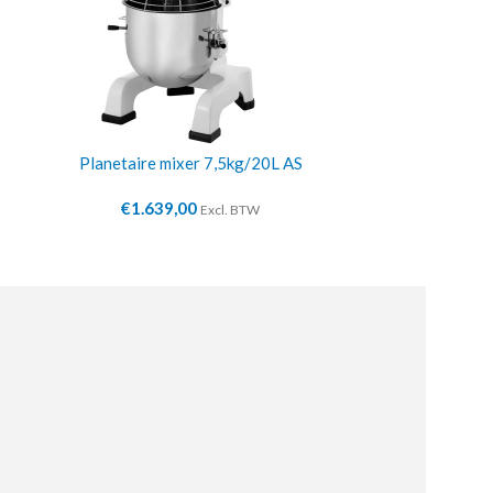
Planetaire mixer 7,5kg/20L AS
Deegkneedma
€
1.639,00
€
3.3
Excl. BTW