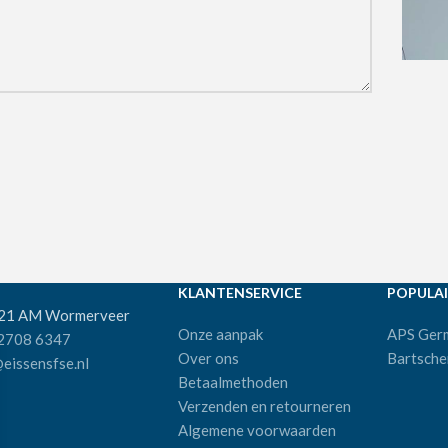
KLANTENSERVICE
POPULAI
521 AM Wormerveer
Onze aanpak
APS Ger
 2708 6347
Over ons
Bartsche
eissensfse.nl
Betaalmethoden
Verzenden en retourneren
Algemene voorwaarden