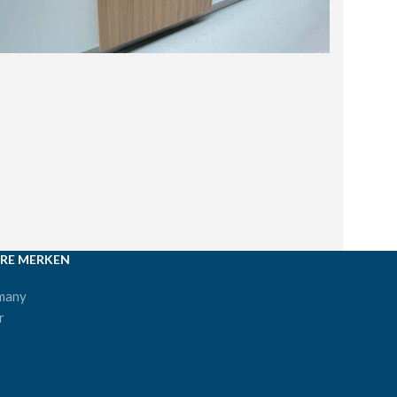
RE MERKEN
many
r