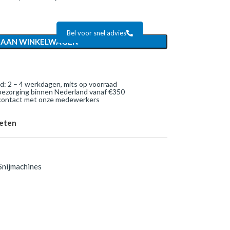
Bel voor snel advies
 AAN WINKELWAGEN
jd: 2 – 4 werkdagen, mits op voorraad
bezorging binnen Nederland vanaf €350
 contact met onze medewerkers
ieten
Snijmachines