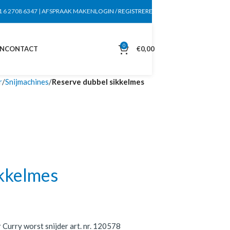
1 6 2708 6347
|
AFSPRAAK MAKEN
LOGIN / REGISTREREN
0
EN
CONTACT
€
0,00
r
Snijmachines
Reserve dubbel sikkelmes
ikkelmes
Curry worst snijder art. nr. 120578