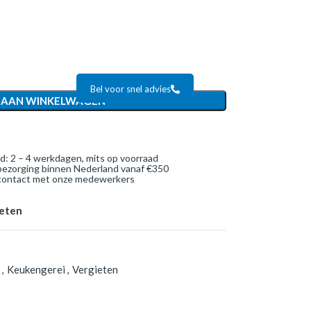
Bel voor snel advies
 AAN WINKELWAGEN
jd: 2 – 4 werkdagen, mits op voorraad
bezorging binnen Nederland vanaf €350
 contact met onze medewerkers
ieten
,
Keukengerei
,
Vergieten