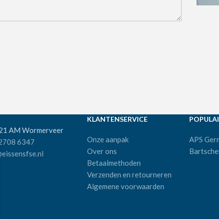
KLANTENSERVICE
POPULAI
521 AM Wormerveer
Onze aanpak
APS Ger
 2708 6347
Over ons
Bartsche
eissensfse.nl
Betaalmethoden
Verzenden en retourneren
Algemene voorwaarden