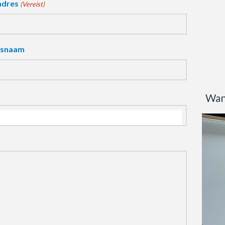
adres
(Vereist)
fsnaam
Wan