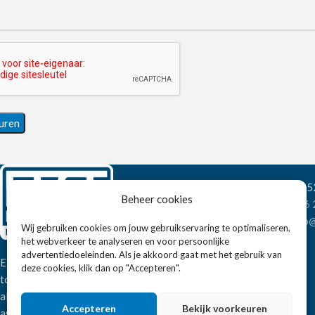
Wandelweg 198, 1
Beheer cookies
Telefoon:
+31 6
E-mail:
verkoop@
Wij gebruiken cookies om jouw gebruikservaring te optimaliseren,
het webverkeer te analyseren en voor persoonlijke
advertentiedoeleinden. Als je akkoord gaat met het gebruik van
Eissens FSE is een horeca
deze cookies, klik dan op "Accepteren".
totaalleverancier. U vindt bij ons niet
alleen inspiratie maar ook een breed
Accepteren
Bekijk voorkeuren
assortiment horeca apparatuur.