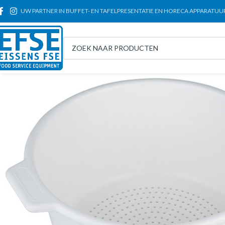
UW PARTNER IN BUFFET- EN TAFELPRESENTATIE EN HORECA APPARATUU