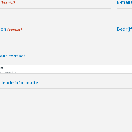
E-mail
(Vereist)
oon
Bedrij
(Vereist)
eur contact
llende informatie