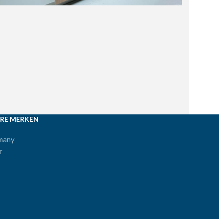
RE MERKEN
many
r