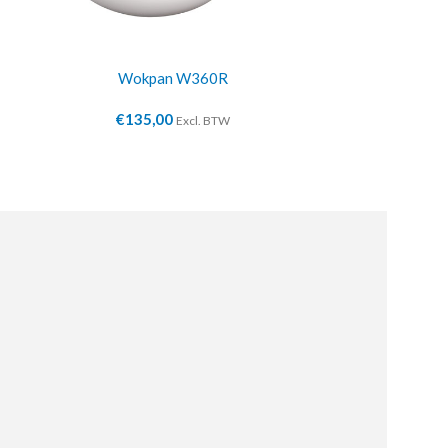
Wokpan W360R
Kook
€
135,00
€
29
Excl. BTW