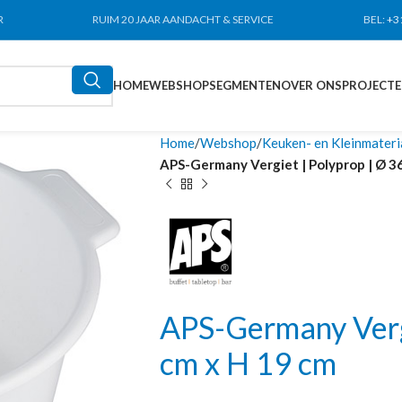
R
RUIM 20 JAAR AANDACHT & SERVICE
BEL:
+3
HOME
WEBSHOP
SEGMENTEN
OVER ONS
PROJECT
Home
Webshop
Keuken- en Kleinmateri
APS-Germany Vergiet | Polyprop | Ø 3
APS-Germany Vergi
cm x H 19 cm