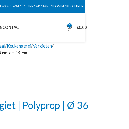
1 6 2708 6347
|
AFSPRAAK MAKEN
LOGIN / REGISTREREN
0
EN
CONTACT
€
0,00
aal
Keukengerei
Vergieten
6 cm x H 19 cm
et | Polyprop | Ø 36