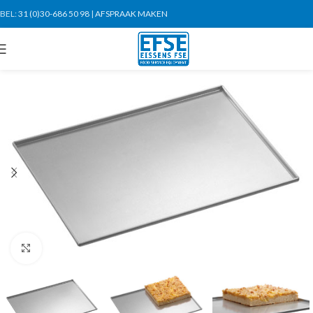
BEL:
31 (0)30-686 50 98
|
AFSPRAAK MAKEN
Click to enlarge