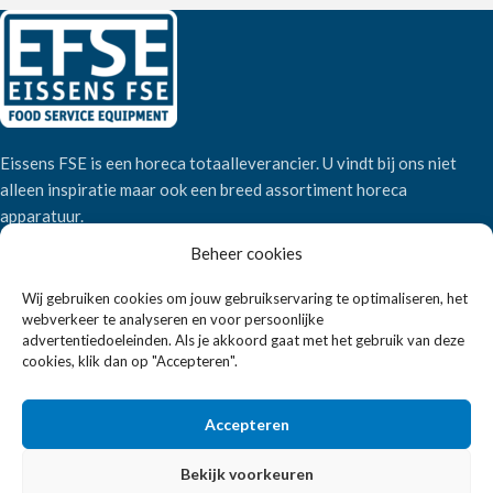
Eissens FSE is een horeca totaalleverancier. U vindt bij ons niet
alleen inspiratie maar ook een breed assortiment horeca
apparatuur.
Beheer cookies
Wandelweg 198, 1521 AM Wormerveer
Wij gebruiken cookies om jouw gebruikservaring te optimaliseren, het
Telefoon:
+31 6 2708 6347
webverkeer te analyseren en voor persoonlijke
E-mail:
verkoop@eissensfse.nl
advertentiedoeleinden. Als je akkoord gaat met het gebruik van deze
cookies, klik dan op "Accepteren".
KLANTENSERVICE
Accepteren
Onze aanpak
Over ons
Bekijk voorkeuren
Betaalmethoden