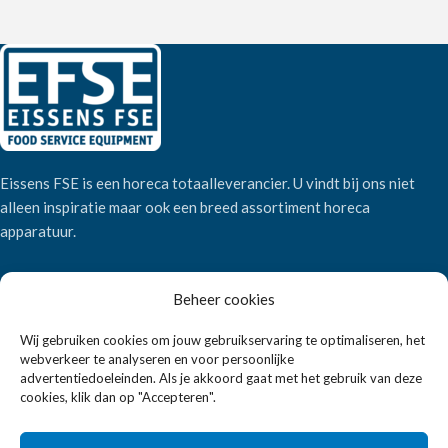
Eissens FSE is een horeca totaalleverancier. U vindt bij ons niet
alleen inspiratie maar ook een breed assortiment horeca
apparatuur.
Wandelweg 198, 1521 AM Wormerveer
Beheer cookies
Telefoon:
+31 6 2708 6347
Wij gebruiken cookies om jouw gebruikservaring te optimaliseren, het
E-mail:
verkoop@eissensfse.nl
webverkeer te analyseren en voor persoonlijke
advertentiedoeleinden. Als je akkoord gaat met het gebruik van deze
KLANTENSERVICE
cookies, klik dan op "Accepteren".
Onze aanpak