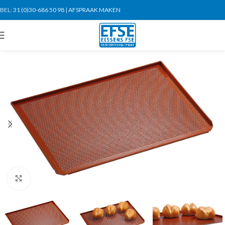
BEL:
31 (0)30-686 50 98
|
AFSPRAAK MAKEN
Click to enlarge