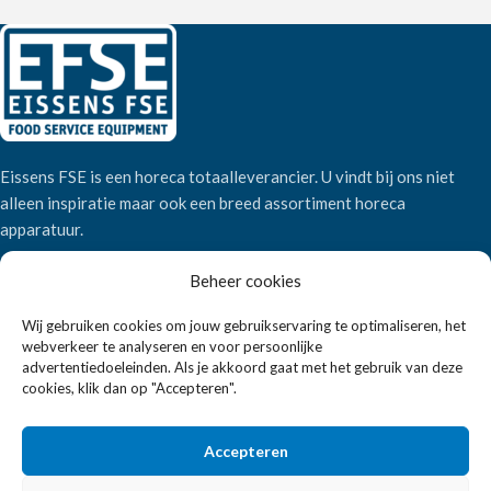
Eissens FSE is een horeca totaalleverancier. U vindt bij ons niet
alleen inspiratie maar ook een breed assortiment horeca
apparatuur.
Beheer cookies
Wandelweg 198, 1521 AM Wormerveer
Telefoon:
+31 6 2708 6347
Wij gebruiken cookies om jouw gebruikservaring te optimaliseren, het
webverkeer te analyseren en voor persoonlijke
E-mail:
verkoop@eissensfse.nl
advertentiedoeleinden. Als je akkoord gaat met het gebruik van deze
cookies, klik dan op "Accepteren".
KLANTENSERVICE
Onze aanpak
Accepteren
Over ons