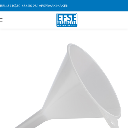
BEL:
31 (0)30-686 50 98
|
AFSPRAAK MAKEN