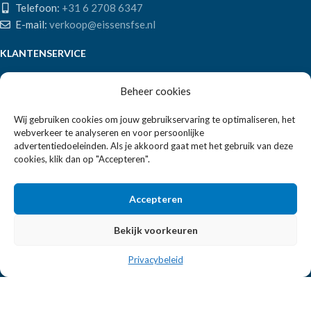
Telefoon:
+31 6 2708 6347
E-mail:
verkoop@eissensfse.nl
KLANTENSERVICE
Onze aanpak
Beheer cookies
Over ons
Betaalmethoden
Wij gebruiken cookies om jouw gebruikservaring te optimaliseren, het
Verzenden en retourneren
webverkeer te analyseren en voor persoonlijke
advertentiedoeleinden. Als je akkoord gaat met het gebruik van deze
Algemene voorwaarden
cookies, klik dan op "Accepteren".
POPULAIRE MERKEN
Accepteren
APS Germany
Bartscher
Bekijk voorkeuren
Privacybeleid
EISSENS FSE
2026 ALLE RECHTEN VOORBEHOUDEN | REALISATIE:
2BEFRESH
|
|
PARTNERS
PRIVACYBELEID
SITEMAP