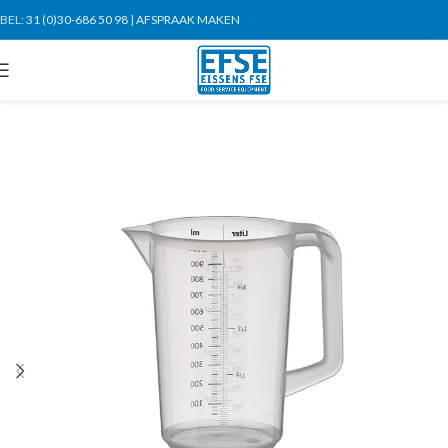
BEL:
31 (0)30-686 50 98
|
AFSPRAAK MAKEN