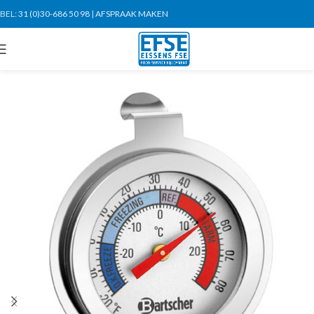
BEL:
31 (0)30-686 50 98
|
AFSPRAAK MAKEN