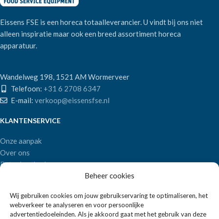
Eissens FSE is een horeca totaalleverancier. U vindt bij ons niet
alleen inspiratie maar ook een breed assortiment horeca
apparatuur.
Wandelweg 198, 1521 AM Wormerveer
Telefoon:
+31 6 2708 6347
E-mail:
verkoop@eissensfse.nl
KLANTENSERVICE
Onze aanpak
Over ons
Betaalmethoden
Beheer cookies
Verzenden en retourneren
Algemene voorwaarden
Wij gebruiken cookies om jouw gebruikservaring te optimaliseren, het
webverkeer te analyseren en voor persoonlijke
POPULAIRE MERKEN
advertentiedoeleinden. Als je akkoord gaat met het gebruik van deze