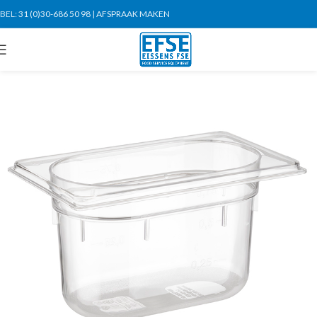
BEL:
31 (0)30-686 50 98
|
AFSPRAAK MAKEN