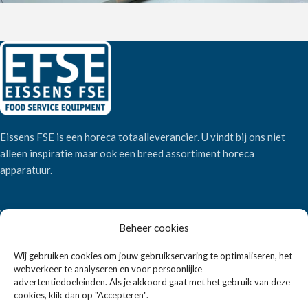
Eissens FSE is een horeca totaalleverancier. U vindt bij ons niet
alleen inspiratie maar ook een breed assortiment horeca
apparatuur.
Wandelweg 198, 1521 AM Wormerveer
Beheer cookies
Telefoon:
+31 6 2708 6347
E-mail:
verkoop@eissensfse.nl
Wij gebruiken cookies om jouw gebruikservaring te optimaliseren, het
webverkeer te analyseren en voor persoonlijke
KLANTENSERVICE
advertentiedoeleinden. Als je akkoord gaat met het gebruik van deze
cookies, klik dan op "Accepteren".
Onze aanpak