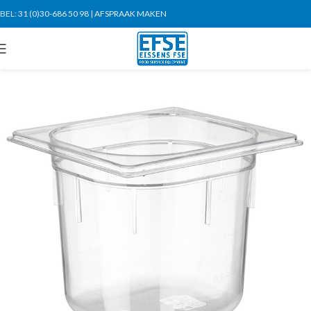
BEL:
31 (0)30-686 50 98
|
AFSPRAAK MAKEN