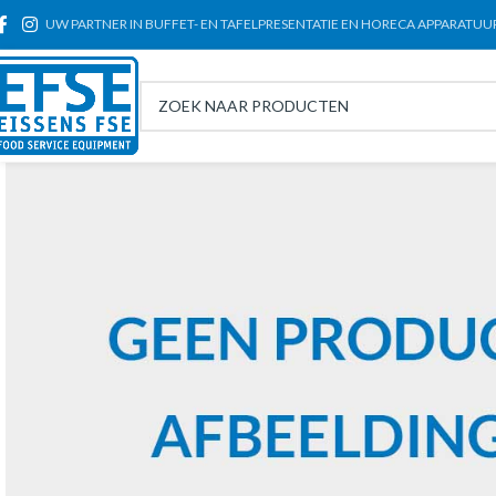
UW PARTNER IN BUFFET- EN TAFELPRESENTATIE EN HORECA APPARATUU