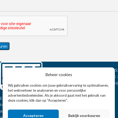
Wandelweg 198, 1
Beheer cookies
Telefoon:
+31 6
E-mail:
verkoop@
Wij gebruiken cookies om jouw gebruikservaring te optimaliseren,
het webverkeer te analyseren en voor persoonlijke
advertentiedoeleinden. Als je akkoord gaat met het gebruik van
Eissens FSE is een horeca
deze cookies, klik dan op "Accepteren".
totaalleverancier. U vindt bij ons niet
alleen inspiratie maar ook een breed
Accepteren
Bekijk voorkeuren
assortiment horeca apparatuur.