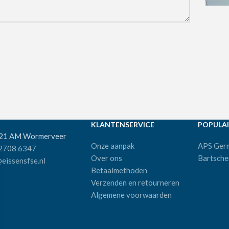
KLANTENSERVICE
POPULAI
521 AM Wormerveer
Onze aanpak
APS Ger
 2708 6347
Over ons
Bartsche
eissensfse.nl
Betaalmethoden
Verzenden en retourneren
Algemene voorwaarden