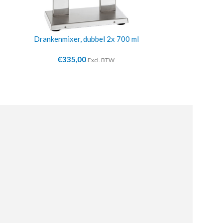
Drankenmixer, dubbel 2x 700 ml
Waterfilt
€
335,00
€
10
Excl. BTW