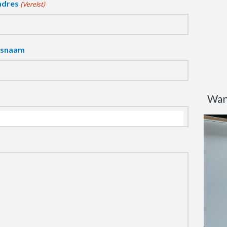
adres
(Vereist)
fsnaam
Wan