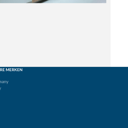
RE MERKEN
many
r