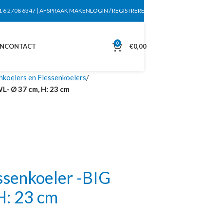
1 6 2708 6347
|
AFSPRAAK MAKEN
LOGIN / REGISTREREN
0
EN
CONTACT
€
0,00
nkoelers en Flessenkoelers
- Ø 37 cm, H: 23 cm
senkoeler -BIG
H: 23 cm