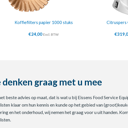
Koffiefilters papier 1000 stuks
Citruspers 
€
24,00
€
319,
Excl. BTW
 denken graag met u mee
 het beste advies op maat, dat is wat u bij Eissens Food Service E
listen klaar om hun kennis en kunde op het gebied van (groot)keuke
ering en het onderhoud, wij nemen het graag voor u uit handen. Ko
isten.