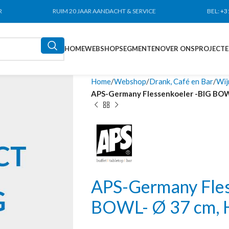
R
RUIM 20 JAAR AANDACHT & SERVICE
BEL:
+3
HOME
WEBSHOP
SEGMENTEN
OVER ONS
PROJECT
Home
Webshop
Drank, Café en Bar
Wij
APS-Germany Flessenkoeler -BIG BOWL
APS-Germany Fles
BOWL- Ø 37 cm, 