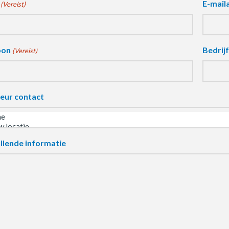
E-mail
(Vereist)
oon
Bedrij
(Vereist)
eur contact
llende informatie