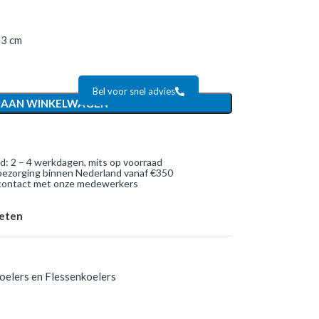
23 cm
Bel voor snel advies
 AAN WINKELWAGEN
jd: 2 – 4 werkdagen, mits op voorraad
bezorging binnen Nederland vanaf €350
 contact met onze medewerkers
ieten
oelers en Flessenkoelers