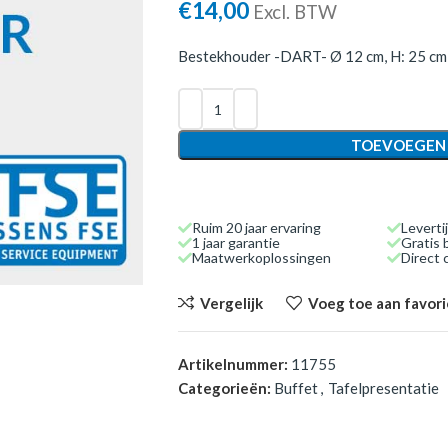
€
14,00
Excl. BTW
Bestekhouder -DART- Ø 12 cm, H: 25 cm
TOEVOEGEN
Ruim 20 jaar ervaring
Leverti
1 jaar garantie
Gratis 
Maatwerkoplossingen
Direct
Vergelijk
Voeg toe aan favor
Artikelnummer:
11755
Categorieën:
Buffet
,
Tafelpresentatie