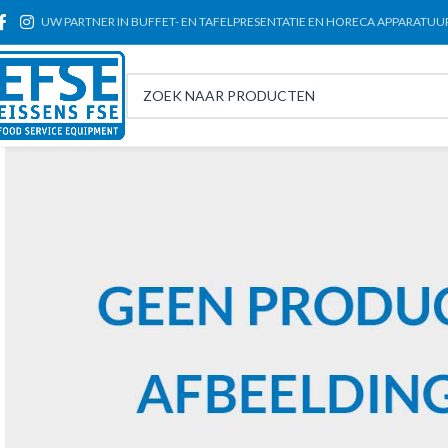
UW PARTNER IN BUFFET- EN TAFELPRESENTATIE EN HORECA APPARATUU