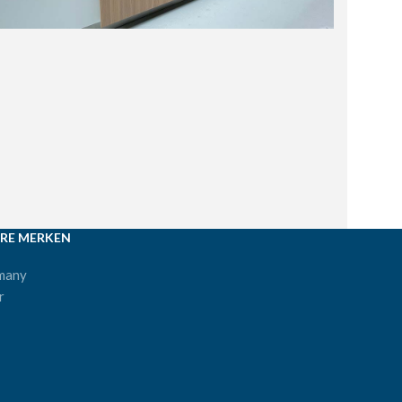
RE MERKEN
many
r