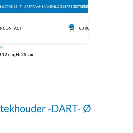
1 6 2708 6347
|
AFSPRAAK MAKEN
LOGIN / REGISTREREN
0
EN
CONTACT
€
0,00
e
12 cm, H: 25 cm
tekhouder -DART- Ø