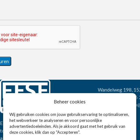
Wandelweg 198, 1
Telefoon:
+31 6
Beheer cookies
E-mail:
verkoop@
Wij gebruiken cookies om jouw gebruikservaring te optimaliseren,
het webverkeer te analyseren en voor persoonlijke
Eissens FSE is een horeca
advertentiedoeleinden. Als je akkoord gaat met het gebruik van
totaalleverancier. U vindt bij ons niet
deze cookies, klik dan op "Accepteren".
alleen inspiratie maar ook een breed