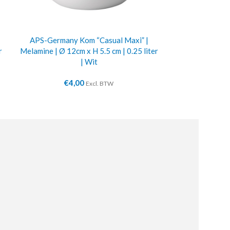
APS-Germany Kom “Casual Maxi” |
APS-Germany
r
Melamine | Ø 12cm x H 5.5 cm | 0.25 liter
Melamine | Ø 10 
| Wit
€
4,00
€
3
Excl. BTW