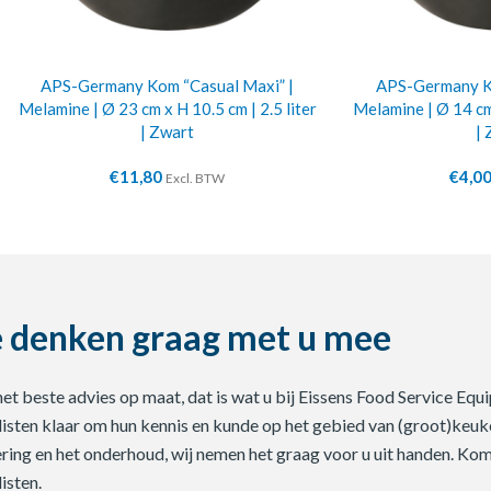
APS-Germany Kom “Casual Maxi” |
APS-Germany Ko
Melamine | Ø 23 cm x H 10.5 cm | 2.5 liter
Melamine | Ø 14 cm 
| Zwart
| 
€
11,80
€
4,0
Excl. BTW
 denken graag met u mee
 het beste advies op maat, dat is wat u bij Eissens Food Service E
listen klaar om hun kennis en kunde op het gebied van (groot)keuke
ering en het onderhoud, wij nemen het graag voor u uit handen. Ko
isten.