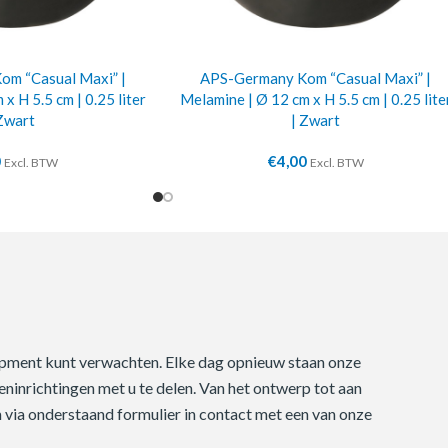
m “Casual Maxi” |
APS-Germany Kom “Casual Maxi” |
x H 5.5 cm | 0.25 liter
Melamine | Ø 12 cm x H 5.5 cm | 0.25 lite
Zwart
| Zwart
0
€
4,00
Excl. BTW
Excl. BTW
quipment kunt verwachten. Elke dag opnieuw staan onze
ninrichtingen met u te delen. Van het ontwerp tot aan
m via onderstaand formulier in contact met een van onze