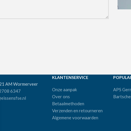
KLANTENSERVICE
POPULAI
521 AM Wormerveer
Onze aanpak
APS Ger
 2708 6347
Over ons
Bartsche
eissensfse.nl
Betaalmethoden
Verzenden en retourneren
Algemene voorwaarden