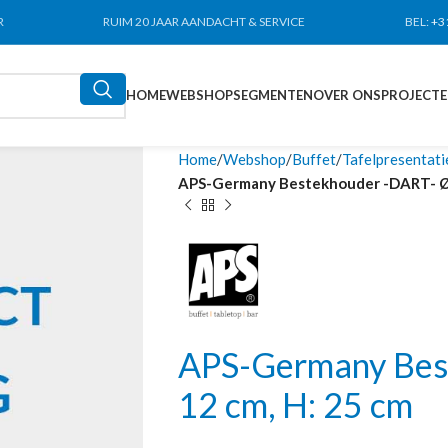
R
RUIM 20 JAAR AANDACHT & SERVICE
BEL:
+3
HOME
WEBSHOP
SEGMENTEN
OVER ONS
PROJECT
Home
Webshop
Buffet
Tafelpresentati
APS-Germany Bestekhouder -DART- Ø 
APS-Germany Bes
12 cm, H: 25 cm