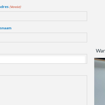
adres
(Vereist)
fsnaam
Wan