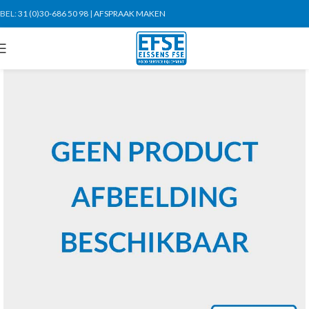
BEL:
31 (0)30-686 50 98
|
AFSPRAAK MAKEN