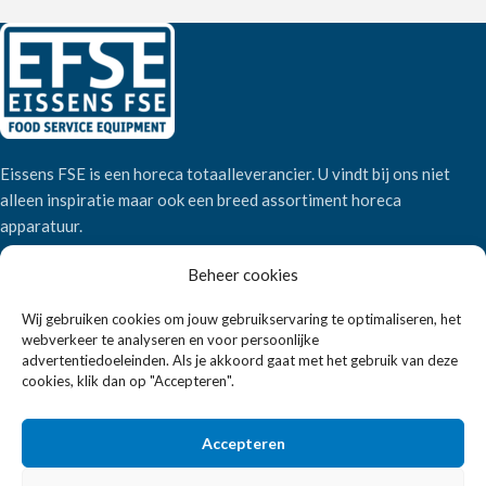
Eissens FSE is een horeca totaalleverancier. U vindt bij ons niet
alleen inspiratie maar ook een breed assortiment horeca
apparatuur.
Beheer cookies
Wandelweg 198, 1521 AM Wormerveer
Wij gebruiken cookies om jouw gebruikservaring te optimaliseren, het
Telefoon:
+31 6 2708 6347
webverkeer te analyseren en voor persoonlijke
E-mail:
verkoop@eissensfse.nl
advertentiedoeleinden. Als je akkoord gaat met het gebruik van deze
cookies, klik dan op "Accepteren".
KLANTENSERVICE
Onze aanpak
Accepteren
Over ons