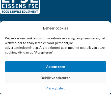
Eissens FSE is een horeca totaalleverancier. U vindt bij ons niet
Beheer cookies
alleen inspiratie maar ook een breed assortiment horeca
apparatuur.
Wij gebruiken cookies om jouw gebruikservaring te optimaliseren, het
webverkeer te analyseren en voor persoonlijke
advertentiedoeleinden. Als je akkoord gaat met het gebruik van deze
Wandelweg 198, 1521 AM Wormerveer
cookies, klik dan op "Accepteren".
Telefoon:
+31 6 2708 6347
E-mail:
verkoop@eissensfse.nl
Accepteren
KLANTENSERVICE
Bekijk voorkeuren
Onze aanpak
Over ons
Privacybeleid
Betaalmethoden
Verzenden en retourneren
Algemene voorwaarden