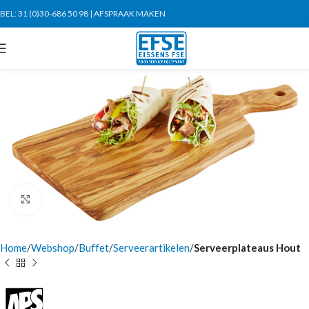
BEL:
31 (0)30-686 50 98
|
AFSPRAAK MAKEN
Click to enlarge
Home
Webshop
Buffet
Serveerartikelen
Serveerplateaus Hout