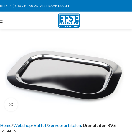
BEL:
31 (0)30-686 50 98
|
AFSPRAAK MAKEN
Click to enlarge
Home
Webshop
Buffet
Serveerartikelen
Dienbladen RVS