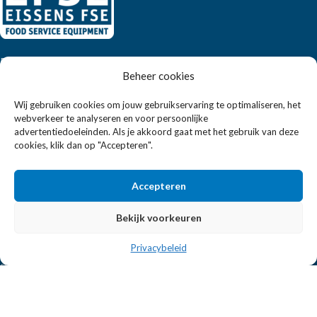
Eissens FSE is een horeca totaalleverancier. U vindt bij ons niet
Beheer cookies
alleen inspiratie maar ook een breed assortiment horeca
apparatuur.
Wij gebruiken cookies om jouw gebruikservaring te optimaliseren, het
webverkeer te analyseren en voor persoonlijke
advertentiedoeleinden. Als je akkoord gaat met het gebruik van deze
Wandelweg 198, 1521 AM Wormerveer
cookies, klik dan op "Accepteren".
Telefoon:
+31 6 2708 6347
E-mail:
verkoop@eissensfse.nl
Accepteren
KLANTENSERVICE
Bekijk voorkeuren
Onze aanpak
Privacybeleid
Over ons
Betaalmethoden
Verzenden en retourneren
Algemene voorwaarden