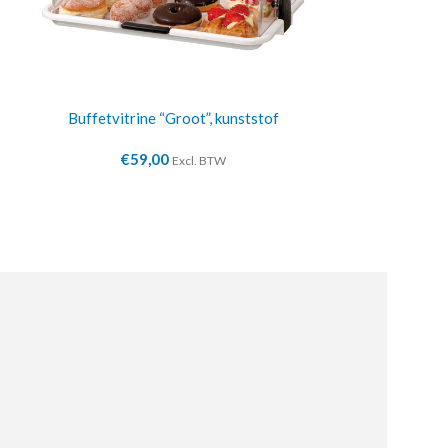
Buffetvitrine “Groot”, kunststof
Buffetv
€
59,00
€
39
Excl. BTW