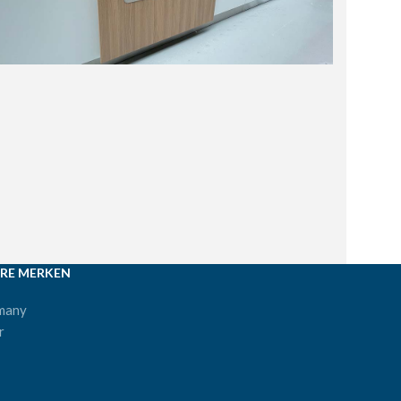
RE MERKEN
many
r