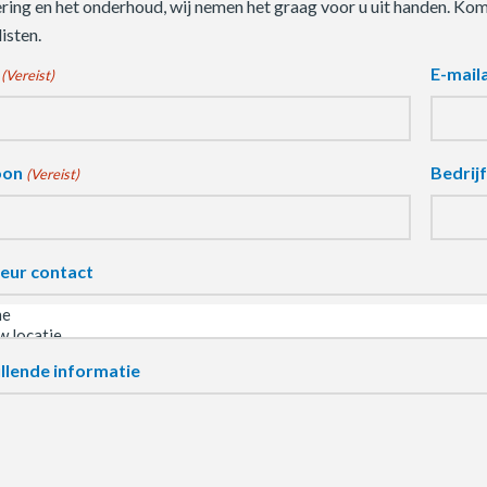
ering en het onderhoud, wij nemen het graag voor u uit handen. Ko
isten.
E-mail
(Vereist)
oon
Bedrij
(Vereist)
eur contact
llende informatie