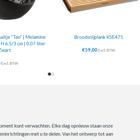
ltje “Tao” | Melamine
Broodsnijplank KSE475
 H 6.5/3 cm | 0.07 liter
€
59,00
Zwart
Excl. BTW
0
Excl. BTW
quipment kunt verwachten. Elke dag opnieuw staan onze
ninrichtingen met u te delen. Van het ontwerp tot aan