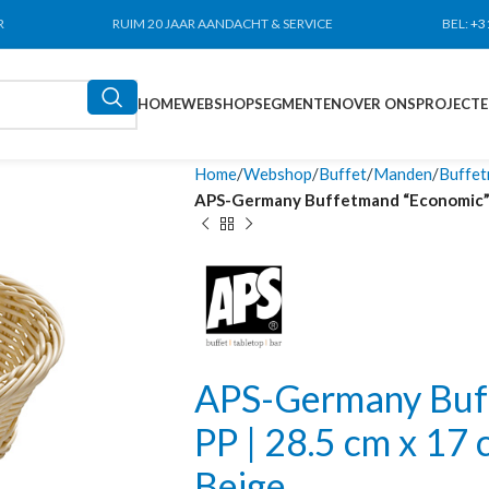
R
RUIM 20 JAAR AANDACHT & SERVICE
BEL:
+3
HOME
WEBSHOP
SEGMENTEN
OVER ONS
PROJECT
Home
Webshop
Buffet
Manden
Buffe
APS-Germany Buffetmand “Economic” | P
APS-Germany Buff
PP | 28.5 cm x 17 
Beige