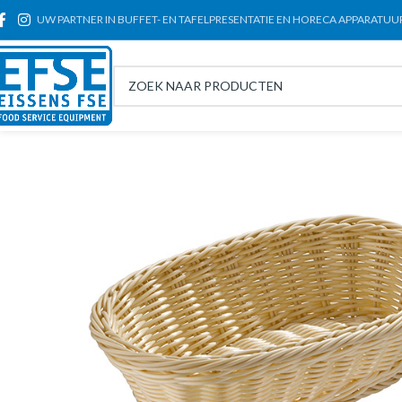
UW PARTNER IN BUFFET- EN TAFELPRESENTATIE EN HORECA APPARATUU