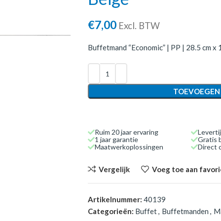
€
7,00
Excl. BTW
Buffetmand “Economic” | PP | 28.5 cm x 1
TOEVOEGEN
Ruim 20 jaar ervaring
Leverti
1 jaar garantie
Gratis 
Maatwerkoplossingen
Direct
Vergelijk
Voeg toe aan favor
Artikelnummer:
40139
Categorieën:
Buffet
,
Buffetmanden
,
M