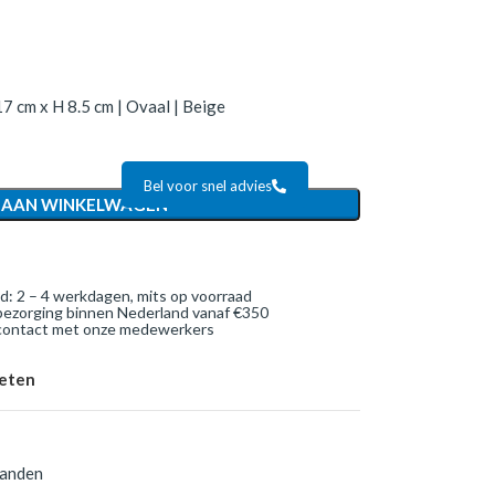
7 cm x H 8.5 cm | Ovaal | Beige
Bel voor snel advies
 AAN WINKELWAGEN
jd: 2 – 4 werkdagen, mits op voorraad
bezorging binnen Nederland vanaf €350
 contact met onze medewerkers
ieten
anden