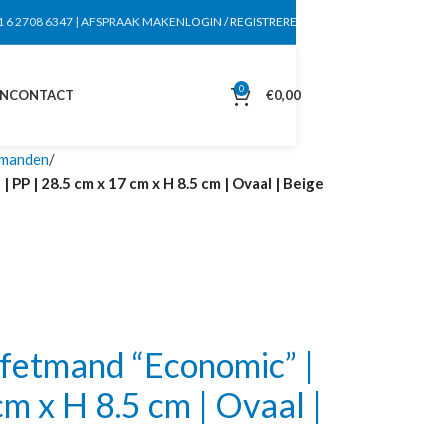
1 6 2708 6347
|
AFSPRAAK MAKEN
LOGIN / REGISTREREN
0
EN
CONTACT
€
0,00
tmanden
P | 28.5 cm x 17 cm x H 8.5 cm | Ovaal | Beige
etmand “Economic” |
cm x H 8.5 cm | Ovaal |