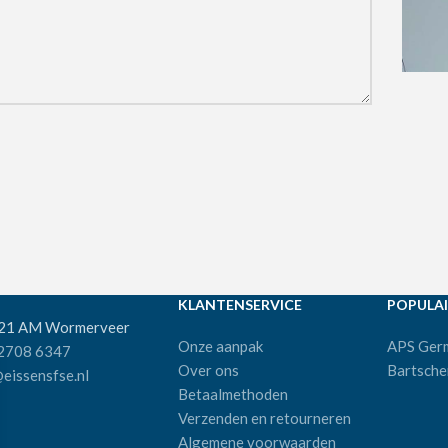
KLANTENSERVICE
POPULAI
521 AM Wormerveer
Onze aanpak
APS Ger
 2708 6347
Over ons
Bartsche
eissensfse.nl
Betaalmethoden
Verzenden en retourneren
Algemene voorwaarden