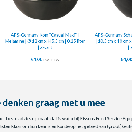
APS-Germany Kom “Casual Maxi” |
APS-Germany Schaa
Melamine | Ø 12 cm x H 5.5 cm | 0.25 liter
| 10.5 cm x 10 cm x
| Zwart
| 
€
4,00
€
4,0
Excl. BTW
 denken graag met u mee
 het beste advies op maat, dat is wat u bij Eissens Food Service E
listen klaar om hun kennis en kunde op het gebied van (groot)keuke