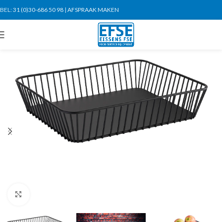
BEL:
31 (0)30-686 50 98
|
AFSPRAAK MAKEN
Click to enlarge