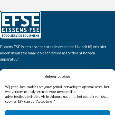
Eissens FSE is een horeca totaalleverancier. U vindt bij ons niet
alleen inspiratie maar ook een breed assortiment horeca
apparatuur.
Wandelweg 198, 1521 AM Wormerveer
Beheer cookies
Telefoon:
+31 6 2708 6347
Wij gebruiken cookies om jouw gebruikservaring te optimaliseren, het
E-mail:
verkoop@eissensfse.nl
webverkeer te analyseren en voor persoonlijke
advertentiedoeleinden. Als je akkoord gaat met het gebruik van deze
KLANTENSERVICE
cookies, klik dan op "Accepteren".
Onze aanpak