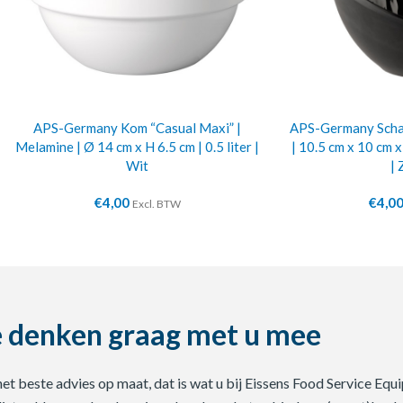
APS-Germany Kom “Casual Maxi” |
APS-Germany Schaa
Melamine | Ø 14 cm x H 6.5 cm | 0.5 liter |
| 10.5 cm x 10 cm x
Wit
| 
€
4,00
€
4,0
Excl. BTW
 denken graag met u mee
 het beste advies op maat, dat is wat u bij Eissens Food Service E