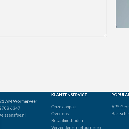
KLANTENSERVICE
POPULAI
521 AM Wormerveer
Onze aanpak
APS Ger
 2708 6347
Over ons
Bartsche
eissensfse.nl
Betaalmethoden
Verzenden en retourneren