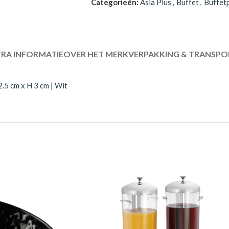
Categorieën:
Asia Plus
,
Buffet
,
Buffet
RA INFORMATIE
OVER HET MERK
VERPAKKING & TRANSPO
.5 cm x H 3 cm | Wit