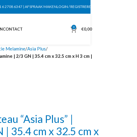
1 6 2708 6347
|
AFSPRAAK MAKEN
LOGIN / REGISTREREN
0
EN
CONTACT
€
0,00
tie Melamine
Asia Plus
mine | 2/3 GN | 35.4 cm x 32.5 cm x H 3 cm |
au “Asia Plus” |
 | 35.4 cm x 32.5 cm x