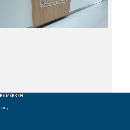
RE MERKEN
many
r