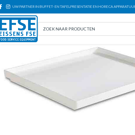
UW PARTNER IN BUFFET- EN TAFELPRESENTATIE EN HORECA APPARATUU