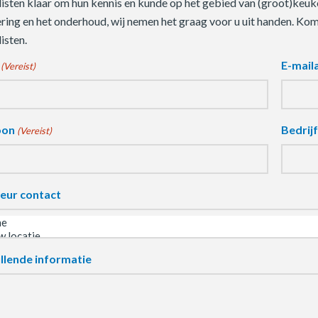
listen klaar om hun kennis en kunde op het gebied van (groot)keuke
ering en het onderhoud, wij nemen het graag voor u uit handen. Ko
isten.
E-mail
(Vereist)
oon
Bedrij
(Vereist)
eur contact
llende informatie