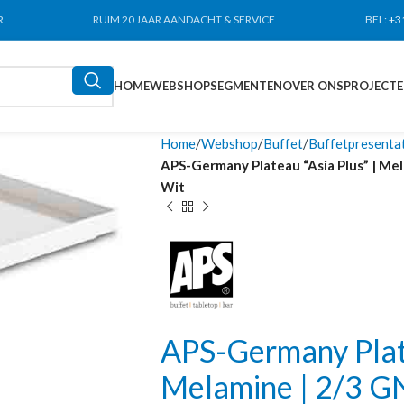
R
RUIM 20 JAAR AANDACHT & SERVICE
BEL:
+3
HOME
WEBSHOP
SEGMENTEN
OVER ONS
PROJECT
Home
Webshop
Buffet
Buffetpresenta
APS-Germany Plateau “Asia Plus” | Mela
Wit
APS-Germany Plate
Melamine | 2/3 GN