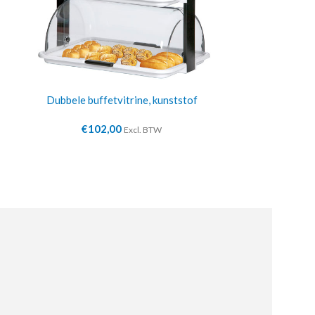
Dubbele buffetvitrine, kunststof
Buffetvitri
€
102,00
€
3
Excl. BTW