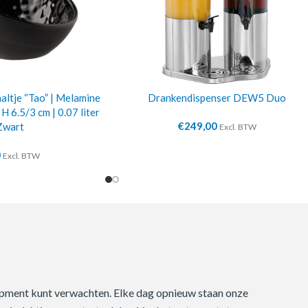
ltje “Tao” | Melamine
Drankendispenser DEW5 Duo
 H 6.5/3 cm | 0.07 liter
€
249,00
Zwart
Excl. BTW
0
Excl. BTW
quipment kunt verwachten. Elke dag opnieuw staan onze