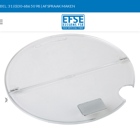
BEL:
31 (0)30-686 50 98
|
AFSPRAAK MAKEN