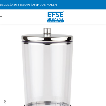
BEL:
31 (0)30-686 50 98
|
AFSPRAAK MAKEN