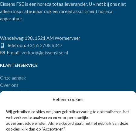
Eissens FSE is een horeca totaalleverancier. U vindt bij ons niet
alleen inspiratie maar ook een breed assortiment horeca
apparatuur.
Wandelweg 198, 1521 AM Wormerveer
Telefoon:
+31 6 2708 6347
E-mail:
verkoop@eissensfse.nl
KLANTENSERVICE
Onze aanpak
Over ons
Betaalmethoden
Beheer cookies
Verzenden en retourneren
Algemene voorwaarden
Wij gebruiken cookies om jouw gebruikservaring te optimaliseren, het
webverkeer te analyseren en voor persoonlijke
POPULAIRE MERKEN
advertentiedoeleinden. Als je akkoord gaat met het gebruik van deze
cookies, klik dan op "Accepteren".
APS Germany