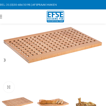
BEL:
31 (0)30-686 50 98
|
AFSPRAAK MAKEN
Click to enlarge