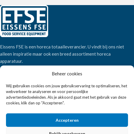
Eissens FSE is een horeca totaalleverancier. U vindt bij ons niet
alleen inspiratie maar ook een breed assortiment horeca
apparatuur.
Beheer cookies
Wandelweg 198, 1521 AM Wormerveer
Wij gebruiken cookies om jouw gebruikservaring te optimaliseren, het
Telefoon:
+31 6 2708 6347
webverkeer te analyseren en voor persoonlijke
E-mail:
verkoop@eissensfse.nl
advertentiedoeleinden. Als je akkoord gaat met het gebruik van deze
cookies, klik dan op "Accepteren".
KLANTENSERVICE
Onze aanpak
Accepteren
Over ons
Bekijk voorkeuren
Betaalmethoden