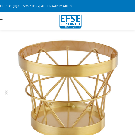
BEL:
31 (0)30-686 50 98
|
AFSPRAAK MAKEN