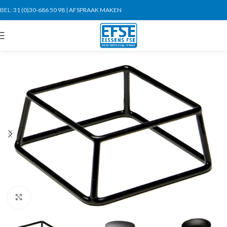
BEL:
31 (0)30-686 50 98
|
AFSPRAAK MAKEN
Click to enlarge