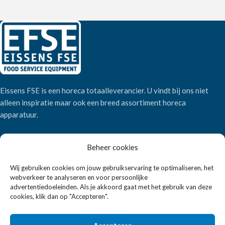
Eissens FSE is een horeca totaalleverancier. U vindt bij ons niet
alleen inspiratie maar ook een breed assortiment horeca
apparatuur.
Wandelweg 198, 1521 AM Wormerveer
Beheer cookies
Telefoon:
+31 6 2708 6347
Wij gebruiken cookies om jouw gebruikservaring te optimaliseren, het
E-mail:
verkoop@eissensfse.nl
webverkeer te analyseren en voor persoonlijke
advertentiedoeleinden. Als je akkoord gaat met het gebruik van deze
KLANTENSERVICE
cookies, klik dan op "Accepteren".
Onze aanpak
Over ons