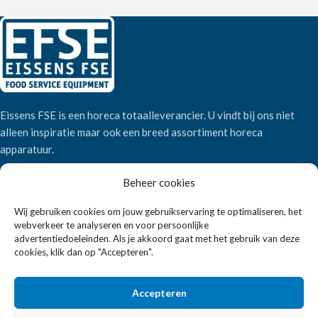
Eissens FSE is een horeca totaalleverancier. U vindt bij ons niet
alleen inspiratie maar ook een breed assortiment horeca
apparatuur.
Beheer cookies
Wandelweg 198, 1521 AM Wormerveer
Telefoon:
+31 6 2708 6347
Wij gebruiken cookies om jouw gebruikservaring te optimaliseren, het
webverkeer te analyseren en voor persoonlijke
E-mail:
verkoop@eissensfse.nl
advertentiedoeleinden. Als je akkoord gaat met het gebruik van deze
cookies, klik dan op "Accepteren".
KLANTENSERVICE
Onze aanpak
Accepteren
Over ons