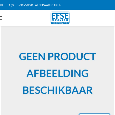
BEL:
31 (0)30-686 50 98
|
AFSPRAAK MAKEN