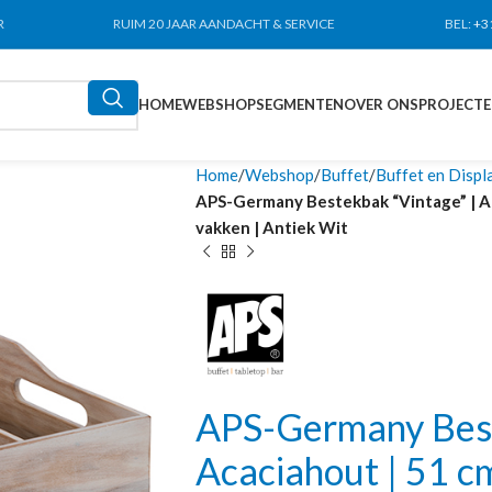
R
RUIM 20 JAAR AANDACHT & SERVICE
BEL:
+3
HOME
WEBSHOP
SEGMENTEN
OVER ONS
PROJECT
Home
Webshop
Buffet
Buffet en Displ
APS-Germany Bestekbak “Vintage” | Aca
vakken | Antiek Wit
APS-Germany Best
Acaciahout | 51 c