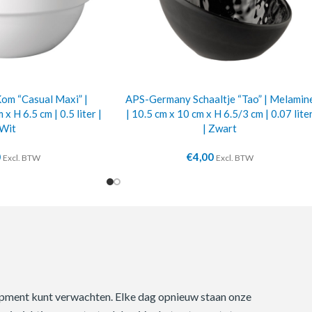
m “Casual Maxi” |
APS-Germany Schaaltje “Tao” | Melamin
x H 6.5 cm | 0.5 liter |
| 10.5 cm x 10 cm x H 6.5/3 cm | 0.07 lite
Wit
| Zwart
0
€
4,00
Excl. BTW
Excl. BTW
quipment kunt verwachten. Elke dag opnieuw staan onze