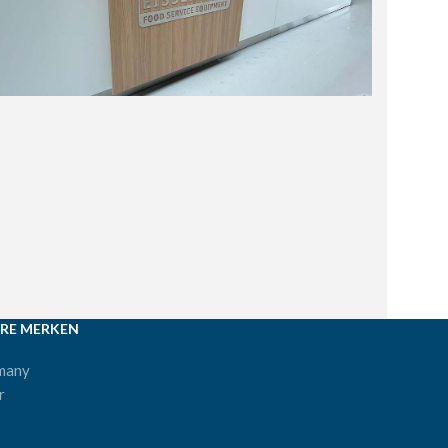
RE MERKEN
many
r