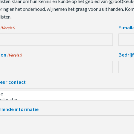
listen klaar om hun kennis en kunde op het gebied van (groot)keuke
ering en het onderhoud, wij nemen het graag voor u uit handen. Ko
isten.
E-mail
(Vereist)
oon
Bedrij
(Vereist)
eur contact
llende informatie