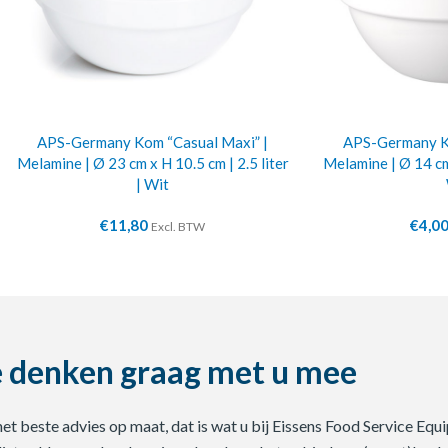
APS-Germany Kom “Casual Maxi” |
APS-Germany Ko
Melamine | Ø 23 cm x H 10.5 cm | 2.5 liter
Melamine | Ø 14 cm 
| Wit
€
11,80
€
4,0
Excl. BTW
 denken graag met u mee
 het beste advies op maat, dat is wat u bij Eissens Food Service E