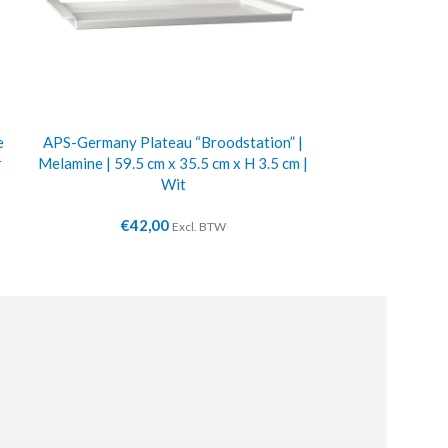
e
APS-Germany Plateau “Broodstation” |
Buffetvitri
r
Melamine | 59.5 cm x 35.5 cm x H 3.5 cm |
€
3
Wit
€
42,00
Excl. BTW