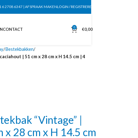
1 6 2708 6347
|
AFSPRAAK MAKEN
LOGIN / REGISTREREN
0
EN
CONTACT
€
0,00
ay
Bestekbakken
ciahout | 51 cm x 28 cm x H 14.5 cm | 4
ekbak “Vintage” |
m x 28 cm x H 14.5 cm