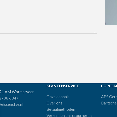
KLANTENSERVICE
POPULAI
521 AM Wormerveer
Onze aanpak
APS Ger
 2708 6347
Over ons
Bartsche
eissensfse.nl
Betaalmethoden
Verzenden en retourneren