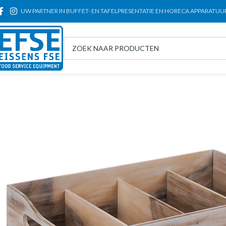
UW PARTNER IN BUFFET- EN TAFELPRESENTATIE EN HORECA APPARATUU