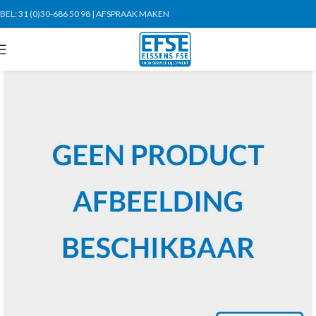
BEL:
31 (0)30-686 50 98
|
AFSPRAAK MAKEN