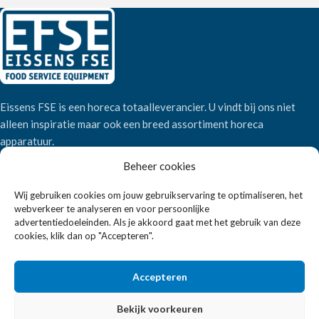
Eissens FSE is een horeca totaalleverancier. U vindt bij ons niet
alleen inspiratie maar ook een breed assortiment horeca
apparatuur.
Beheer cookies
Wandelweg 198, 1521 AM Wormerveer
Wij gebruiken cookies om jouw gebruikservaring te optimaliseren, het
Telefoon:
+31 6 2708 6347
webverkeer te analyseren en voor persoonlijke
E-mail:
verkoop@eissensfse.nl
advertentiedoeleinden. Als je akkoord gaat met het gebruik van deze
cookies, klik dan op "Accepteren".
KLANTENSERVICE
Accepteren
Onze aanpak
Over ons
Bekijk voorkeuren
Betaalmethoden