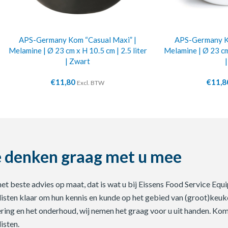
APS-Germany Kom “Casual Maxi” |
APS-Germany Ko
Melamine | Ø 23 cm x H 10.5 cm | 2.5 liter
Melamine | Ø 23 cm 
| Zwart
€
11,80
€
11,8
Excl. BTW
 denken graag met u mee
 het beste advies op maat, dat is wat u bij Eissens Food Service E
listen klaar om hun kennis en kunde op het gebied van (groot)keuke
ering en het onderhoud, wij nemen het graag voor u uit handen. Ko
isten.