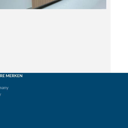
RE MERKEN
many
r