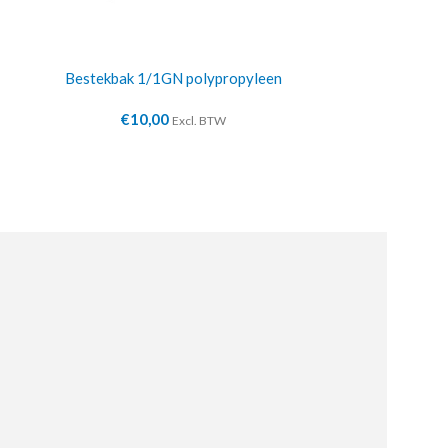
Bestekbak 1/1GN polypropyleen
Dubbele buf
€
10,00
€
10
Excl. BTW