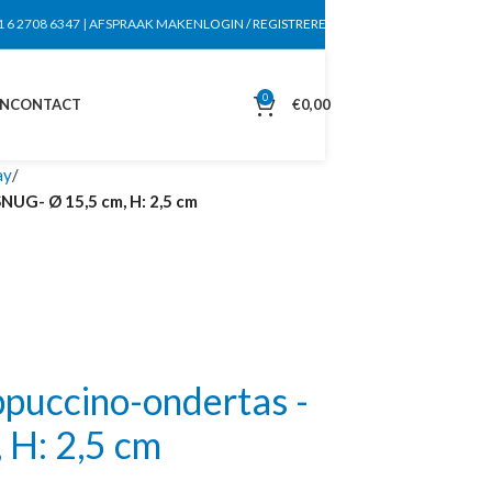
1 6 2708 6347
|
AFSPRAAK MAKEN
LOGIN / REGISTREREN
0
EN
CONTACT
€
0,00
ay
UG- Ø 15,5 cm, H: 2,5 cm
uccino-ondertas -
 H: 2,5 cm