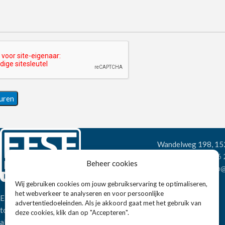
Wandelweg 198, 1
Telefoon:
+31 6
Beheer cookies
E-mail:
verkoop@
Wij gebruiken cookies om jouw gebruikservaring te optimaliseren,
het webverkeer te analyseren en voor persoonlijke
Eissens FSE is een horeca
advertentiedoeleinden. Als je akkoord gaat met het gebruik van
totaalleverancier. U vindt bij ons niet
deze cookies, klik dan op "Accepteren".
alleen inspiratie maar ook een breed