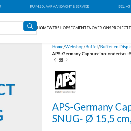
R
RUIM 20 JAAR AANDACHT & SERVICE
BEL:
+3
HOME
WEBSHOP
SEGMENTEN
OVER ONS
PROJECT
Home
Webshop
Buffet
Buffet en Displ
APS-Germany Cappuccino-ondertas -SN
APS-Germany Capp
SNUG- Ø 15,5 cm,