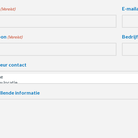
E-mail
(Vereist)
oon
Bedrij
(Vereist)
eur contact
llende informatie