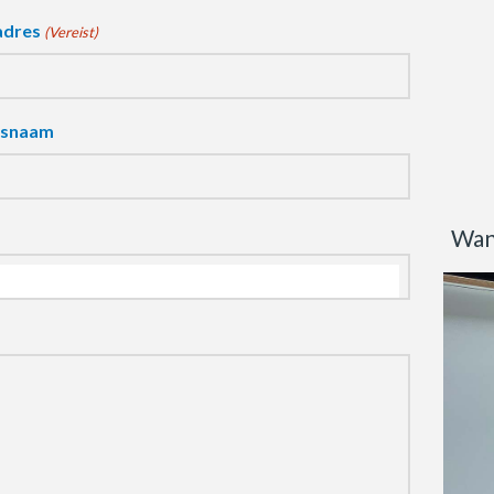
adres
(Vereist)
fsnaam
Wan