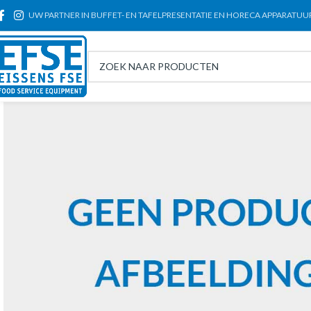
UW PARTNER IN BUFFET- EN TAFELPRESENTATIE EN HORECA APPARATUU