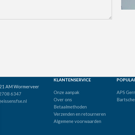
KLANTENSERVICE
POPULAI
521 AM Wormerveer
Onze aanpak
APS Ger
 2708 6347
Over ons
Bartsche
eissensfse.nl
Betaalmethoden
Verzenden en retourneren
Algemene voorwaarden