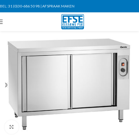
BEL:
31 (0)30-686 50 98
|
AFSPRAAK MAKEN
Click to enlarge