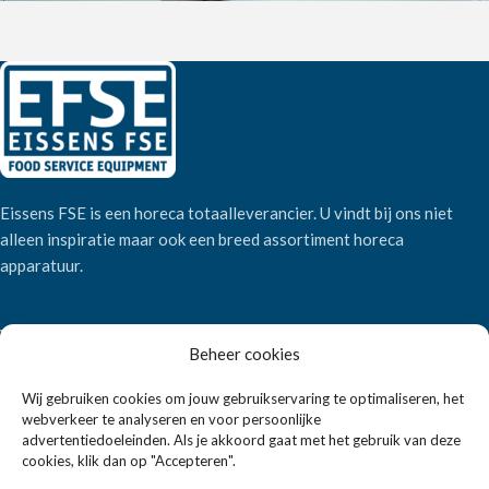
Eissens FSE is een horeca totaalleverancier. U vindt bij ons niet
alleen inspiratie maar ook een breed assortiment horeca
apparatuur.
Wandelweg 198, 1521 AM Wormerveer
Beheer cookies
Telefoon:
+31 6 2708 6347
E-mail:
verkoop@eissensfse.nl
Wij gebruiken cookies om jouw gebruikservaring te optimaliseren, het
webverkeer te analyseren en voor persoonlijke
KLANTENSERVICE
advertentiedoeleinden. Als je akkoord gaat met het gebruik van deze
cookies, klik dan op "Accepteren".
Onze aanpak