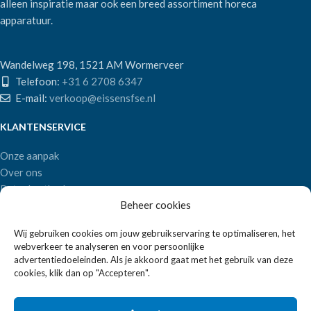
alleen inspiratie maar ook een breed assortiment horeca
apparatuur.
Wandelweg 198, 1521 AM Wormerveer
Telefoon:
+31 6 2708 6347
E-mail:
verkoop@eissensfse.nl
KLANTENSERVICE
Onze aanpak
Over ons
Betaalmethoden
Beheer cookies
Verzenden en retourneren
Algemene voorwaarden
Wij gebruiken cookies om jouw gebruikservaring te optimaliseren, het
webverkeer te analyseren en voor persoonlijke
POPULAIRE MERKEN
advertentiedoeleinden. Als je akkoord gaat met het gebruik van deze
cookies, klik dan op "Accepteren".
APS Germany
Bartscher