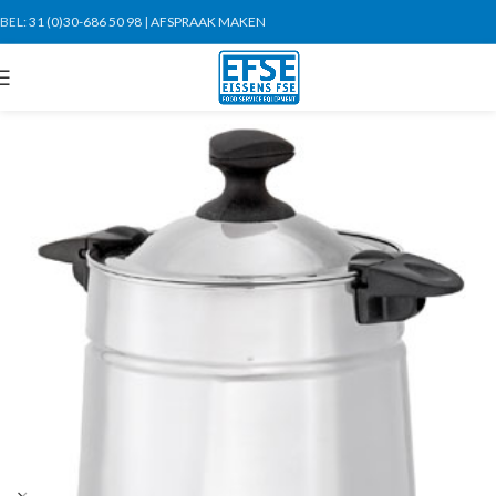
BEL:
31 (0)30-686 50 98
|
AFSPRAAK MAKEN