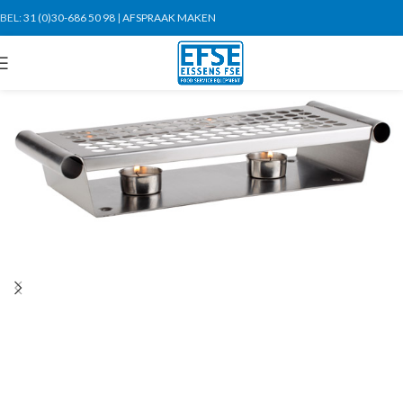
BEL:
31 (0)30-686 50 98
|
AFSPRAAK MAKEN