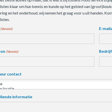
listen klaar om hun kennis en kunde op het gebied van (groot)keuke
ering en het onderhoud, wij nemen het graag voor u uit handen. Ko
isten.
E-mail
(Vereist)
oon
Bedrij
(Vereist)
eur contact
llende informatie