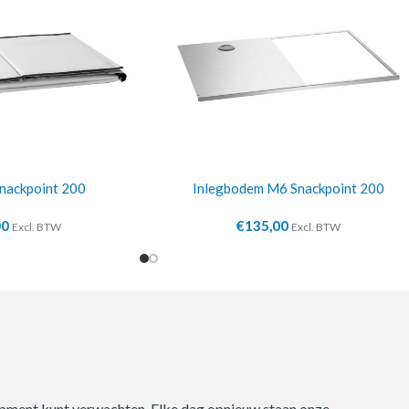
nackpoint 200
Inlegbodem M6 Snackpoint 200
00
€
135,00
Excl. BTW
Excl. BTW
quipment kunt verwachten. Elke dag opnieuw staan onze