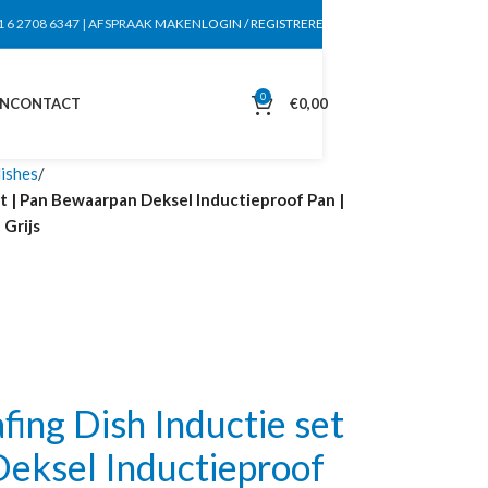
1 6 2708 6347
|
AFSPRAAK MAKEN
LOGIN / REGISTREREN
0
EN
CONTACT
€
0,00
dishes
t | Pan Bewaarpan Deksel Inductieproof Pan |
 Grijs
ng Dish Inductie set
eksel Inductieproof