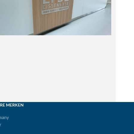
RE MERKEN
many
r