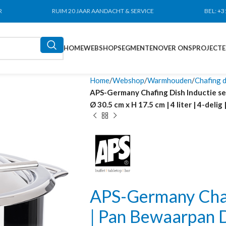
R
RUIM 20 JAAR AANDACHT & SERVICE
BEL:
+3
HOME
WEBSHOP
SEGMENTEN
OVER ONS
PROJECT
Home
Webshop
Warmhouden
Chafing 
APS-Germany Chafing Dish Inductie se
Ø 30.5 cm x H 17.5 cm | 4 liter | 4-delig |
APS-Germany Chafi
| Pan Bewaarpan D