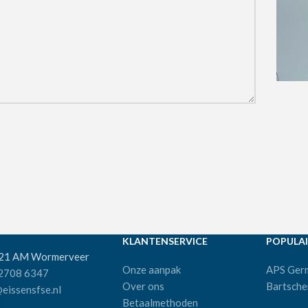
KLANTENSERVICE
POPULAI
521 AM Wormerveer
Onze aanpak
APS Ger
 2708 6347
Over ons
Bartsche
eissensfse.nl
Betaalmethoden