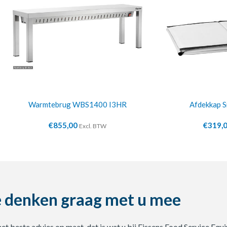
Warmtebrug WBS1400 I3HR
Afdekkap S
€
855,00
€
319,
Excl. BTW
 denken graag met u mee
 het beste advies op maat, dat is wat u bij Eissens Food Service E