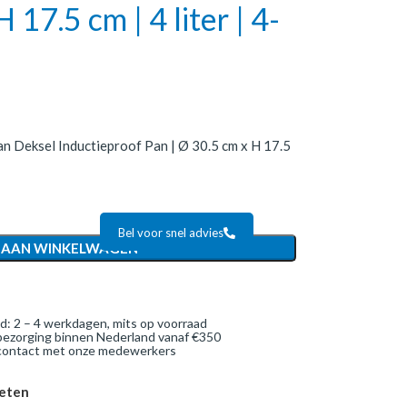
 17.5 cm | 4 liter | 4-
an Deksel Inductieproof Pan | Ø 30.5 cm x H 17.5
Bel voor snel advies
 AAN WINKELWAGEN
jd: 2 – 4 werkdagen, mits op voorraad
bezorging binnen Nederland vanaf €350
 contact met onze medewerkers
ieten