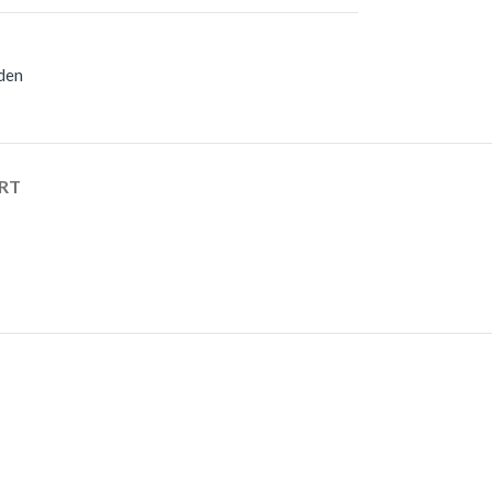
den
RT