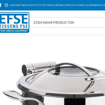
UW PARTNER IN BUFFET- EN TAFELPRESENTATIE EN HORECA APPARATUU