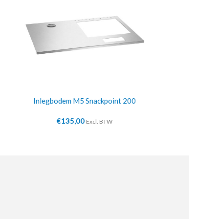
Inlegbodem M5 Snackpoint 200
Inlegbode
€
135,00
€
13
Excl. BTW