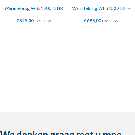
Warmtebrug WBS1200 I3HR
Warmtebrug WBS1000 I2HR
€
825,00
€
698,00
Excl. BTW
Excl. BTW
We denken graag met u mee