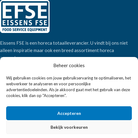
Eissens FSE is een horeca totaalleverancier. U vindt bij ons niet
alleen inspiratie maar ook een breed assortiment horeca
apparatuur.
Beheer cookies
Wandelweg 198, 1521 AM Wormerveer
Wij gebruiken cookies om jouw gebruikservaring te optimaliseren, het
webverkeer te analyseren en voor persoonlijke
Telefoon:
+31 6 2708 6347
advertentiedoeleinden. Als je akkoord gaat met het gebruik van deze
E-mail:
verkoop@eissensfse.nl
cookies, klik dan op "Accepteren".
KLANTENSERVICE
Accepteren
Onze aanpak
Over ons
Bekijk voorkeuren
Betaalmethoden