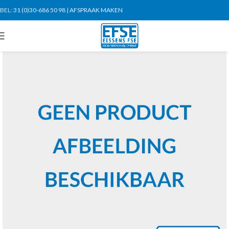
BEL:
31 (0)30-686 50 98
|
AFSPRAAK MAKEN