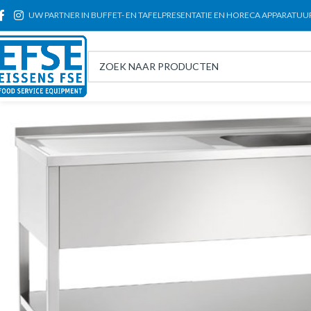
UW PARTNER IN BUFFET- EN TAFELPRESENTATIE EN HORECA APPARATUU