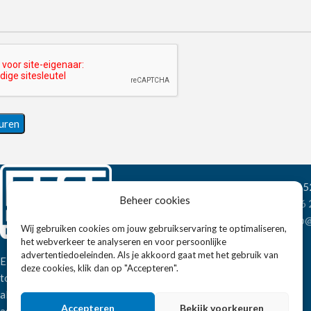
Wandelweg 198, 1
Beheer cookies
Telefoon:
+31 6
E-mail:
verkoop@
Wij gebruiken cookies om jouw gebruikservaring te optimaliseren,
het webverkeer te analyseren en voor persoonlijke
advertentiedoeleinden. Als je akkoord gaat met het gebruik van
Eissens FSE is een horeca
deze cookies, klik dan op "Accepteren".
totaalleverancier. U vindt bij ons niet
alleen inspiratie maar ook een breed
Accepteren
Bekijk voorkeuren
assortiment horeca apparatuur.