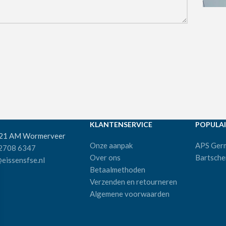
KLANTENSERVICE
POPULAI
521 AM Wormerveer
Onze aanpak
APS Ger
 2708 6347
Over ons
Bartsche
eissensfse.nl
Betaalmethoden
Verzenden en retourneren
Algemene voorwaarden