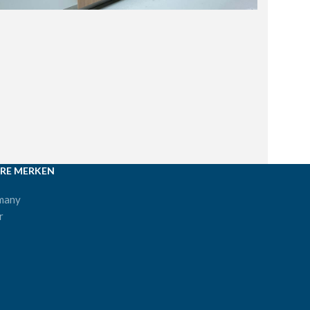
RE MERKEN
many
r