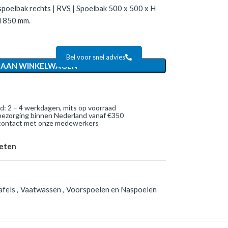
spoelbak rechts | RVS | Spoelbak 500 x 500 x H
H 850 mm.
Bel voor snel advies
 AAN WINKELWAGEN
jd: 2 – 4 werkdagen, mits op voorraad
bezorging binnen Nederland vanaf €350
 contact met onze medewerkers
ieten
afels
,
Vaatwassen
,
Voorspoelen en Naspoelen