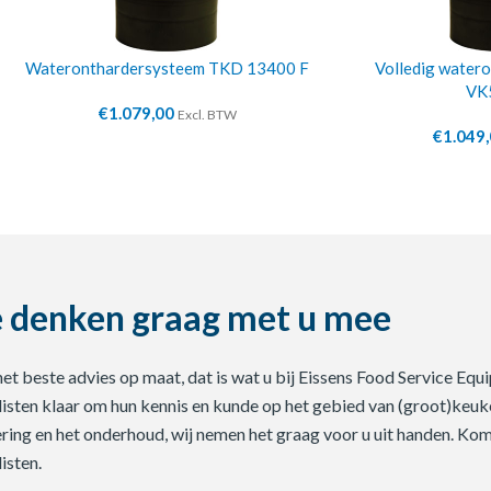
Wateronthardersysteem TKD 13400 F
Volledig water
VK
€
1.079,00
Excl. BTW
€
1.049
 denken graag met u mee
 het beste advies op maat, dat is wat u bij Eissens Food Service E
listen klaar om hun kennis en kunde op het gebied van (groot)keuke
ering en het onderhoud, wij nemen het graag voor u uit handen. Ko
isten.