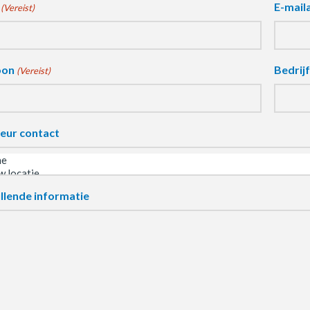
E-mail
(Vereist)
oon
Bedrij
(Vereist)
eur contact
llende informatie