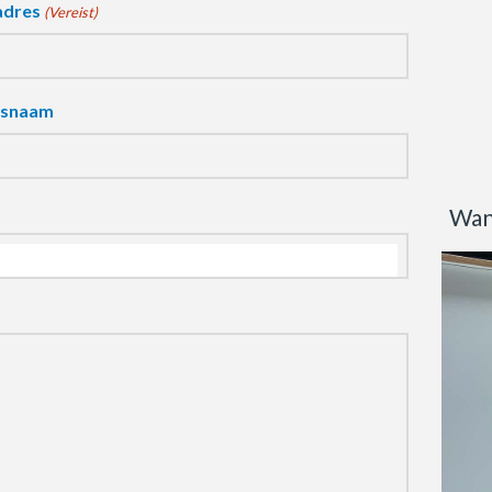
adres
(Vereist)
fsnaam
Wan