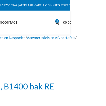
1 6 2708 6347
|
AFSPRAAK MAKEN
LOGIN / REGISTREREN
0
EN
CONTACT
€
0,00
en en Naspoelen
Aanvoertafels en Afvoertafels
, B1400 bak RE