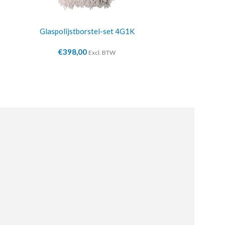
Glaspolijstborstel-set 4G1K
Doorschuif
€
398,00
€
8.3
Excl. BTW