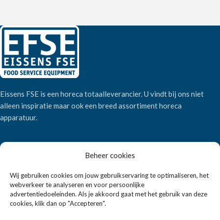
Eissens FSE is een horeca totaalleverancier. U vindt bij ons niet
alleen inspiratie maar ook een breed assortiment horeca
apparatuur.
Wandelweg 198, 1521 AM Wormerveer
Beheer cookies
Telefoon:
+31 6 2708 6347
E-mail:
verkoop@eissensfse.nl
Wij gebruiken cookies om jouw gebruikservaring te optimaliseren, het
webverkeer te analyseren en voor persoonlijke
KLANTENSERVICE
advertentiedoeleinden. Als je akkoord gaat met het gebruik van deze
cookies, klik dan op "Accepteren".
Onze aanpak