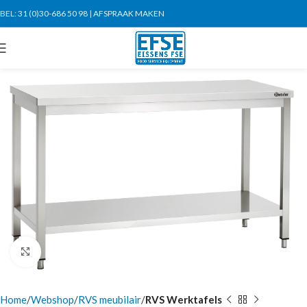
BEL:
31 (0)30-686 50 98
|
AFSPRAAK MAKEN
Click to enlarge
Home
Webshop
RVS meubilair
RVS Werktafels