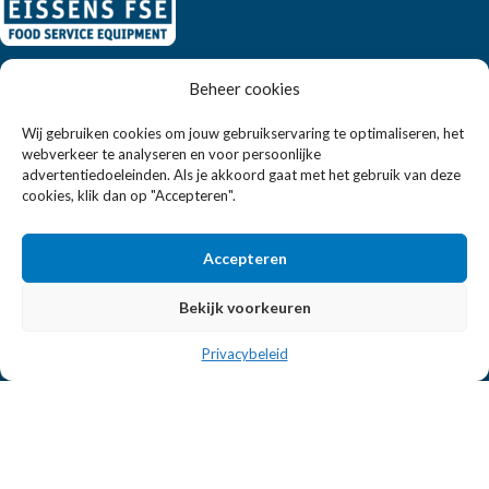
Eissens FSE is een horeca totaalleverancier. U vindt bij ons niet
Beheer cookies
alleen inspiratie maar ook een breed assortiment horeca
apparatuur.
Wij gebruiken cookies om jouw gebruikservaring te optimaliseren, het
webverkeer te analyseren en voor persoonlijke
advertentiedoeleinden. Als je akkoord gaat met het gebruik van deze
cookies, klik dan op "Accepteren".
Wandelweg 198, 1521 AM Wormerveer
Telefoon:
+31 6 2708 6347
E-mail:
verkoop@eissensfse.nl
Accepteren
KLANTENSERVICE
Bekijk voorkeuren
Onze aanpak
Privacybeleid
Over ons
Betaalmethoden
Verzenden en retourneren
Algemene voorwaarden