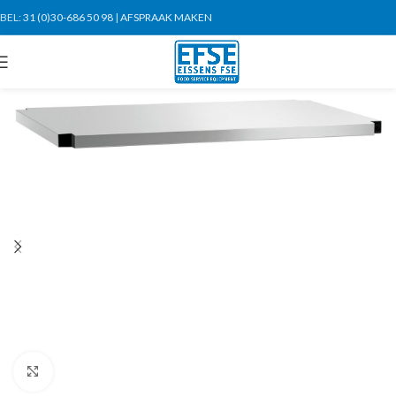
BEL:
31 (0)30-686 50 98
|
AFSPRAAK MAKEN
Click to enlarge