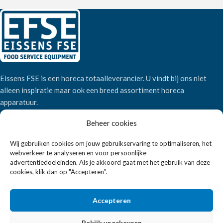
Eissens FSE is een horeca totaalleverancier. U vindt bij ons niet
alleen inspiratie maar ook een breed assortiment horeca
apparatuur.
Beheer cookies
Wandelweg 198, 1521 AM Wormerveer
Wij gebruiken cookies om jouw gebruikservaring te optimaliseren, het
Telefoon:
+31 6 2708 6347
webverkeer te analyseren en voor persoonlijke
E-mail:
verkoop@eissensfse.nl
advertentiedoeleinden. Als je akkoord gaat met het gebruik van deze
cookies, klik dan op "Accepteren".
KLANTENSERVICE
Onze aanpak
Accepteren
Over ons
Bekijk voorkeuren
Betaalmethoden