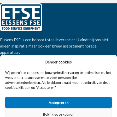
Eissens FSE is een horeca totaalleverancier. U vindt bij ons niet
alleen inspiratie maar ook een breed assortiment horeca
apparatuur.
Beheer cookies
Wandelweg 198, 1521 AM Wormerveer
Wij gebruiken cookies om jouw gebruikservaring te optimaliseren, het
Telefoon:
+31 6 2708 6347
webverkeer te analyseren en voor persoonlijke
E-mail:
verkoop@eissensfse.nl
advertentiedoeleinden. Als je akkoord gaat met het gebruik van deze
cookies, klik dan op "Accepteren".
KLANTENSERVICE
Accepteren
Onze aanpak
Over ons
Bekijk voorkeuren
Betaalmethoden