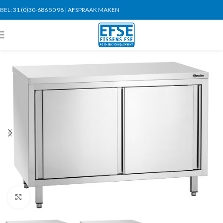
BEL:
31 (0)30-686 50 98
|
AFSPRAAK MAKEN
Click to enlarge