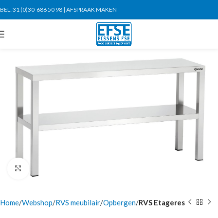
BEL:
31 (0)30-686 50 98
|
AFSPRAAK MAKEN
Click to enlarge
Home
Webshop
RVS meubilair
Opbergen
RVS Etageres