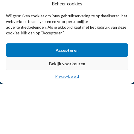
Beheer cookies
Eissens FSE is een horeca totaalleverancier. U vindt bij ons niet
Wij gebruiken cookies om jouw gebruikservaring te optimaliseren, het
alleen inspiratie maar ook een breed assortiment horeca
webverkeer te analyseren en voor persoonlijke
apparatuur.
advertentiedoeleinden. Als je akkoord gaat met het gebruik van deze
cookies, klik dan op "Accepteren".
Wandelweg 198, 1521 AM Wormerveer
Accepteren
Telefoon:
+31 6 2708 6347
E-mail:
verkoop@eissensfse.nl
Bekijk voorkeuren
KLANTENSERVICE
Privacybeleid
Onze aanpak
Over ons
Betaalmethoden
Verzenden en retourneren
Algemene voorwaarden
POPULAIRE MERKEN