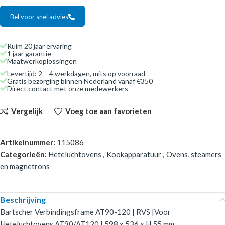
Bel voor snel advies
Ruim 20 jaar ervaring
1 jaar garantie
Maatwerkoplossingen
Levertijd: 2 – 4 werkdagen, mits op voorraad
Gratis bezorging binnen Nederland vanaf €350
Direct contact met onze medewerkers
Vergelijk
Voeg toe aan favorieten
Artikelnummer:
115086
Categorieën:
Heteluchtovens
,
Kookapparatuur
,
Ovens, steamers
en magnetrons
Beschrijving
Bartscher Verbindingsframe AT90-120 | RVS |Voor
Heteluchtovens AT90/AT120 | 598 x 536 x H 55 mm.