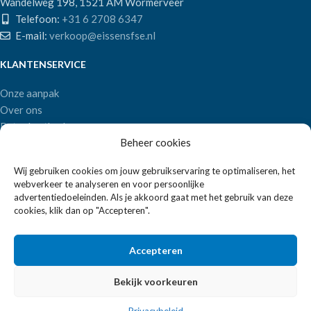
Wandelweg 198, 1521 AM Wormerveer
Telefoon:
+31 6 2708 6347
E-mail:
verkoop@eissensfse.nl
KLANTENSERVICE
Onze aanpak
Over ons
Betaalmethoden
Beheer cookies
Verzenden en retourneren
Algemene voorwaarden
Wij gebruiken cookies om jouw gebruikservaring te optimaliseren, het
webverkeer te analyseren en voor persoonlijke
POPULAIRE MERKEN
advertentiedoeleinden. Als je akkoord gaat met het gebruik van deze
cookies, klik dan op "Accepteren".
APS Germany
Bartscher
Accepteren
Bekijk voorkeuren
EISSENS FSE
2026 ALLE RECHTEN VOORBEHOUDEN | REALISATIE:
2BEFRESH