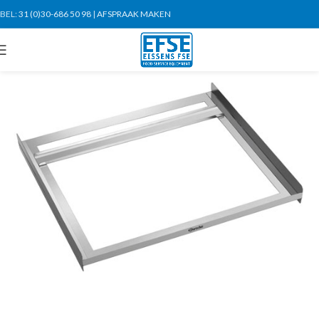
BEL:
31 (0)30-686 50 98
|
AFSPRAAK MAKEN