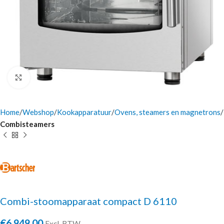
Click to enlarge
Home
Webshop
Kookapparatuur
Ovens, steamers en magnetrons
Combisteamers
Combi-stoomapparaat compact D 6110
€
6.949,00
Excl. BTW