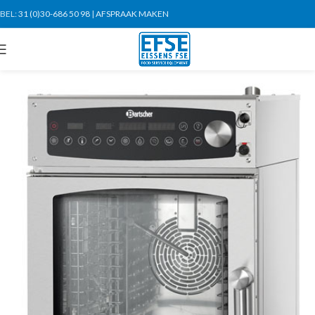
BEL:
31 (0)30-686 50 98
|
AFSPRAAK MAKEN