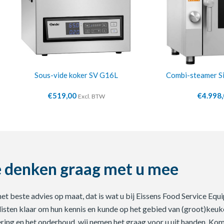
Sous-vide koker SV G16L
Combi-steamer S
€
519,00
€
4.998
Excl. BTW
 denken graag met u mee
 het beste advies op maat, dat is wat u bij Eissens Food Service E
listen klaar om hun kennis en kunde op het gebied van (groot)keuke
ering en het onderhoud, wij nemen het graag voor u uit handen. Ko