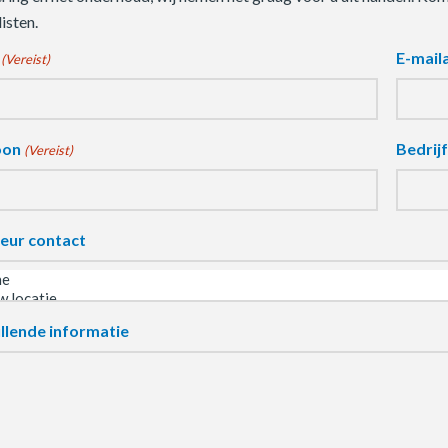
isten.
E-mail
(Vereist)
oon
Bedrij
(Vereist)
eur contact
llende informatie