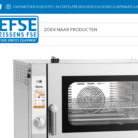
UW PARTNER IN BUFFET- EN TAFELPRESENTATIE EN HORECA APPARATUU