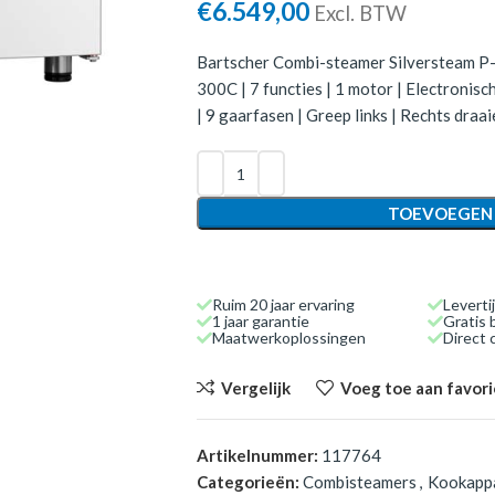
€
6.549,00
Excl. BTW
Bartscher Combi-steamer Silversteam P
300C | 7 functies | 1 motor | Electronis
| 9 gaarfasen | Greep links | Rechts draa
TOEVOEGEN
Ruim 20 jaar ervaring
Leverti
1 jaar garantie
Gratis 
Maatwerkoplossingen
Direct
Vergelijk
Voeg toe aan favor
Artikelnummer:
117764
Categorieën:
Combisteamers
,
Kookapp