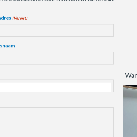
adres
(Vereist)
fsnaam
Wan