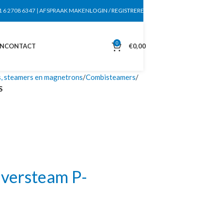
1 6 2708 6347
|
AFSPRAAK MAKEN
LOGIN / REGISTREREN
0
EN
CONTACT
€
0,00
, steamers en magnetrons
Combisteamers
S
lversteam P-