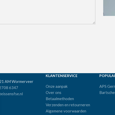
KLANTENSERVICE
POPULAI
521 AM Wormerveer
Onze aanpak
APS Ger
 2708 6347
Over ons
Bartsche
eissensfse.nl
Betaalmethoden
Verzenden en retourneren
Algemene voorwaarden