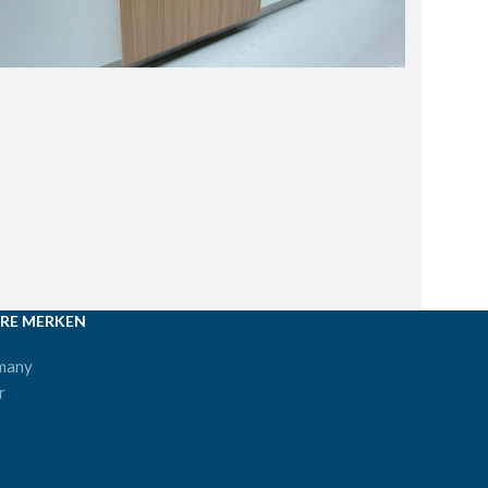
RE MERKEN
many
r