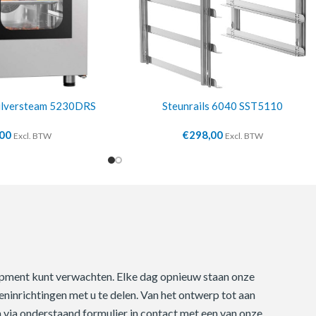
ilversteam 5230DRS
Steunrails 6040 SST5110
,00
€
298,00
Excl. BTW
Excl. BTW
quipment kunt verwachten. Elke dag opnieuw staan onze
ninrichtingen met u te delen. Van het ontwerp tot aan
m via onderstaand formulier in contact met een van onze