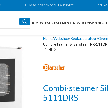
R
RUIM 20 JAAR AANDACHT & SERVICE
BEL:
+3
HOME
WEBSHOP
SEGMENTEN
OVER ONS
PROJECT
Home
Webshop
Kookapparatuur
Ovens
Combi-steamer Silversteam P-5111DR
Combi-steamer Si
5111DRS