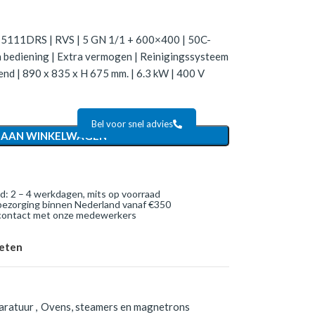
-5111DRS | RVS | 5 GN 1/1 + 600×400 | 50C-
ch bediening | Extra vermogen | Reinigingssysteem
iend | 890 x 835 x H 675 mm. | 6.3 kW | 400 V
Bel voor snel advies
 AAN WINKELWAGEN
jd: 2 – 4 werkdagen, mits op voorraad
bezorging binnen Nederland vanaf €350
 contact met onze medewerkers
ieten
aratuur
,
Ovens, steamers en magnetrons