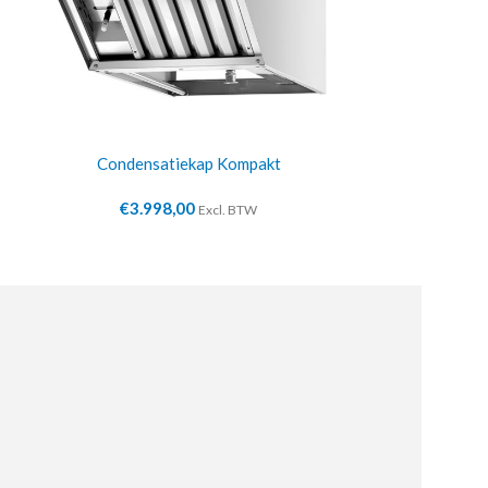
Condensatiekap Kompakt
Handdouch
€
3.998,00
€
24
Excl. BTW