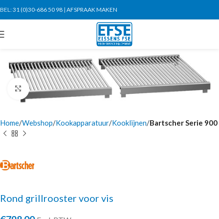
BEL:
31 (0)30-686 50 98
|
AFSPRAAK MAKEN
Click to enlarge
Home
Webshop
Kookapparatuur
Kooklijnen
Bartscher Serie 900
Rond grillrooster voor vis