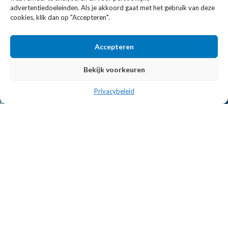
Eissens FSE is een horeca totaalleverancier. U vindt bij ons niet
advertentiedoeleinden. Als je akkoord gaat met het gebruik van deze
alleen inspiratie maar ook een breed assortiment horeca
cookies, klik dan op "Accepteren".
apparatuur.
Accepteren
Wandelweg 198, 1521 AM Wormerveer
Bekijk voorkeuren
Telefoon:
+31 6 2708 6347
E-mail:
verkoop@eissensfse.nl
Privacybeleid
KLANTENSERVICE
Onze aanpak
Over ons
Betaalmethoden
Verzenden en retourneren
Algemene voorwaarden
POPULAIRE MERKEN
APS Germany
Bartscher