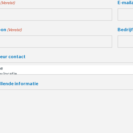
E-mail
(Vereist)
oon
Bedrij
(Vereist)
eur contact
llende informatie