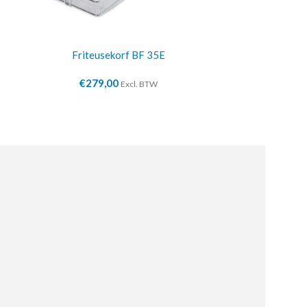
Friteusekorf BF 35E
Bakkeri
€
279,00
€
3.3
Excl. BTW