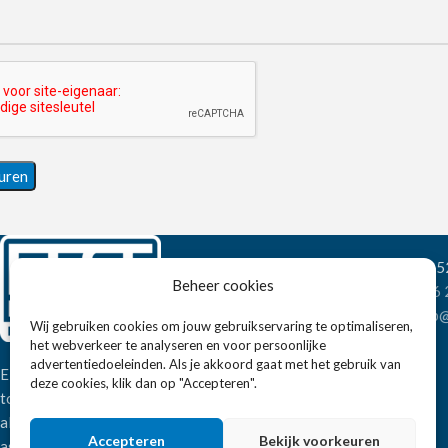
Wandelweg 198, 1
Beheer cookies
Telefoon:
+31 6
E-mail:
verkoop@
Wij gebruiken cookies om jouw gebruikservaring te optimaliseren,
het webverkeer te analyseren en voor persoonlijke
advertentiedoeleinden. Als je akkoord gaat met het gebruik van
Eissens FSE is een horeca
deze cookies, klik dan op "Accepteren".
totaalleverancier. U vindt bij ons niet
alleen inspiratie maar ook een breed
Accepteren
Bekijk voorkeuren
assortiment horeca apparatuur.