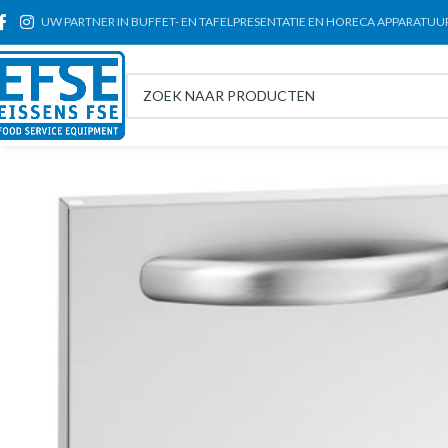
UW PARTNER IN BUFFET- EN TAFELPRESENTATIE EN HORECA APPARATUU