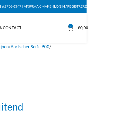
1 6 2708 6347
|
AFSPRAAK MAKEN
LOGIN / REGISTREREN
0
EN
CONTACT
€
0,00
ijnen
Bartscher Serie 900
uitend