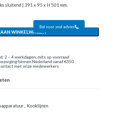
ks sluitend | 391 x 95 x H 501 mm.
Bel voor snel advies
 AAN WINKELWAGEN
jd: 2 – 4 werkdagen, mits op voorraad
bezorging binnen Nederland vanaf €350
 contact met onze medewerkers
ieten
kapparatuur
,
Kooklijnen