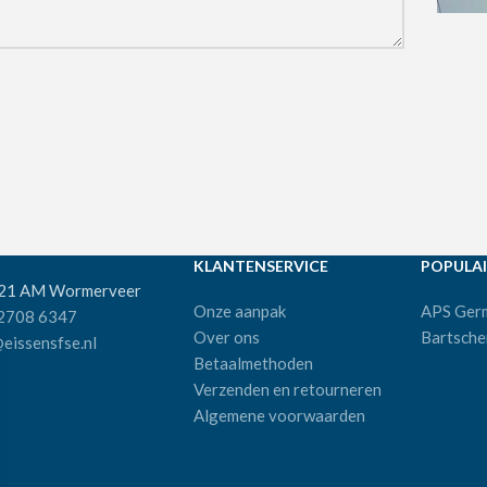
KLANTENSERVICE
POPULAI
521 AM Wormerveer
Onze aanpak
APS Ger
 2708 6347
Over ons
Bartsche
eissensfse.nl
Betaalmethoden
Verzenden en retourneren
Algemene voorwaarden