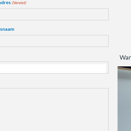
adres
(Vereist)
fsnaam
Wan