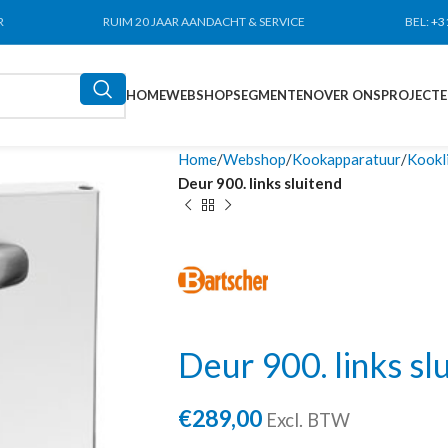
R
RUIM 20 JAAR AANDACHT & SERVICE
BEL:
+3
HOME
WEBSHOP
SEGMENTEN
OVER ONS
PROJECT
Home
Webshop
Kookapparatuur
Kookl
Deur 900. links sluitend
Deur 900. links sl
€
289,00
Excl. BTW