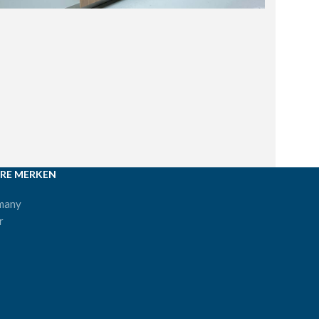
RE MERKEN
many
r